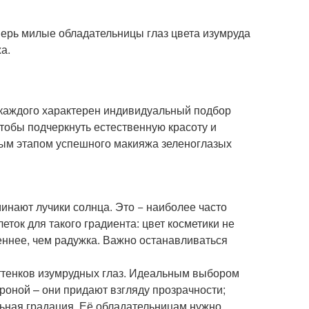
еперь милые обладательницы глаз цвета изумруда
а.
 каждого характерен индивидуальный подбор
тобы подчеркнуть естественную красоту и
рвым этапом успешного макияжа зеленоглазых
инают лучики солнца. Это − наиболее часто
ток для такого градиента: цвет косметики не
еннее, чем радужка. Важно останавливаться
ттенков изумрудных глаз. Идеальным выбором
роной – они придают взгляду прозрачности;
льная градация. Её обладательницам нужно