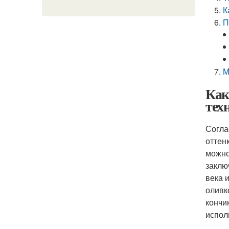
К
П
М
Как
тех
Согла
оттен
можно
заклю
века 
оливк
кончи
испол