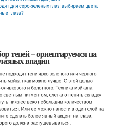
ходят для серо-зеленых глаз: выбираем цвета
еные глаза?
бор теней – ориентируемся на
глазных впадин
не подходят тени ярко зеленого или черного
ить мэйкап как можно лучше. С этой целью
о-оливкового и болотного. Техника мэйкапа
о светлым пигментом, слегка оттенить складку
кнуть нижнее веко небольшим количеством
оваться. Или ее можно нанести в один слой на
тите сделать более явный акцент на глаза,
торого должна растушевываться.