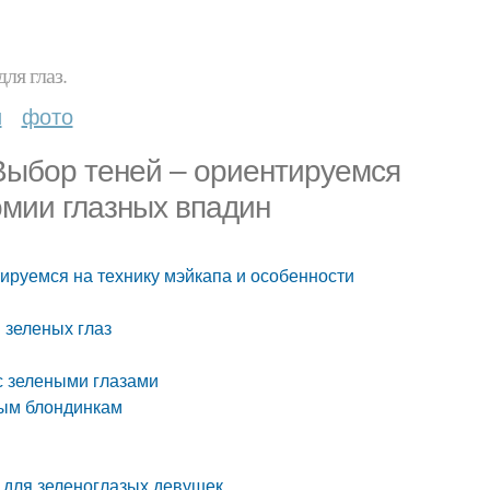
ля глаз.
и
фото
 Выбор теней – ориентируемся
омии глазных впадин
тируемся на технику мэйкапа и особенности
 зеленых глаз
с зелеными глазами
зым блондинкам
а для зеленоглазых девушек