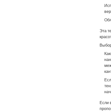
Исп
вер
Обя
Эта т
красо
Выбор
Как
нан
меж
кан
Есл
тен
нач
Если 
пропо