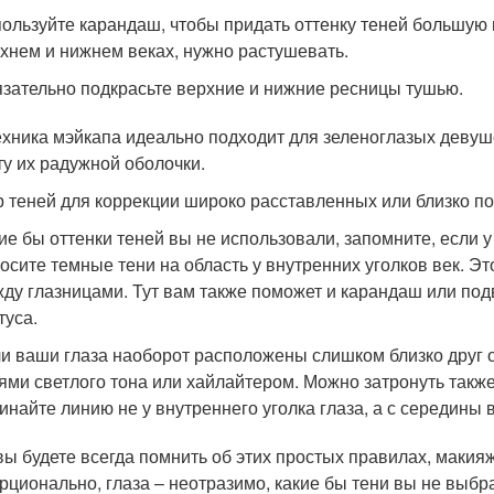
ользуйте карандаш, чтобы придать оттенку теней большую
хнем и нижнем веках, нужно растушевать.
зательно подкрасьте верхние и нижние ресницы тушью.
ехника мэйкапа идеально подходит для зеленоглазых девуше
ту их радужной оболочки.
 теней для коррекции широко расставленных или близко по
ие бы оттенки теней вы не использовали, запомните, если 
осите темные тени на область у внутренних уголков век. Э
ду глазницами. Тут вам также поможет и карандаш или подв
туса.
и ваши глаза наоборот расположены слишком близко друг о
ями светлого тона или хайлайтером. Можно затронуть также
инайте линию не у внутреннего уголка глаза, а с середины 
вы будете всегда помнить об этих простых правилах, макияж
рционально, глаза – неотразимо, какие бы тени вы не выбр