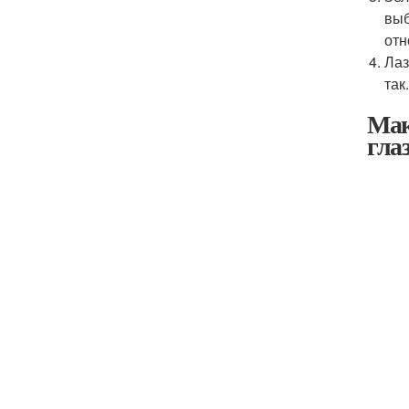
выб
отн
Лаз
так
Мак
гла