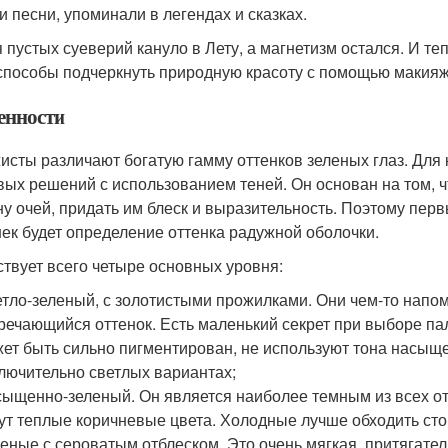
 и песни, упоминали в легендах и сказках.
 пустых суеверий кануло в Лету, а магнетизм остался. И т
способы подчеркнуть природную красоту с помощью макияж
енности
исты различают богатую гамму оттенков зеленых глаз. Для
вых решений с использованием теней. Он основан на том, ч
ну очей, придать им блеск и выразительность. Поэтому пе
ек будет определение оттенка радужной оболочки.
твует всего четыре основных уровня:
тло-зеленый, с золотистыми прожилками. Они чем-то напом
речающийся оттенок. Есть маленький секрет при выборе пале
ет быть сильно пигментирован, не используют тона насыщ
лючительно светлых вариантах;
ыщенно-зеленый. Он является наиболее темным из всех о
ут теплые коричневые цвета. Холодные лучше обходить сто
еные с сероватым отблеском. Это очень мягкая, притягате