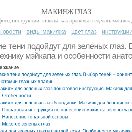
МАКИЯЖ ГЛАЗ
фото, инструкции, отзывы. как правильно сделать макияж д
новости
виды макияжа
цвет глаз
инструкци
ие тени подойдут для зеленых глаз.
технику мэйкапа и особенности анат
ержание
акие тени подойдут для зеленых глаз. Выбор теней – ориен
натомии глазных впадин
акияж для зеленых глаз пошаговая инструкция. Макияж для
Особенности
акияж для зеленых глаз блондинки. Макияж для блондинок 
Пошаговая инструкция по нанесению макияжа зеленогла
Нанесение тональной основы
Make-up зеленых глаз
ени для зеленых глаз и светлой кожи. Особенности макияж