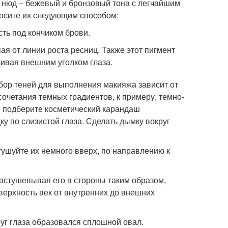
 нюд – бежевый и бронзовый тона с легчайшим
осите их следующим способом:
сть под кончиком брови.
ая от линии роста ресниц. Также этот пигмент
чивая внешним уголком глаза.
ыбор теней для выполнения макияжа зависит от
сочетания темных градиентов, к примеру, темно-
же подберите косметический карандаш
у по слизистой глаза. Сделать дымку вокруг
тушуйте их немного вверх, по направлению к
астушевывая его в стороны таким образом,
верхность век от внутренних до внешних
руг глаза образовался сплошной овал.