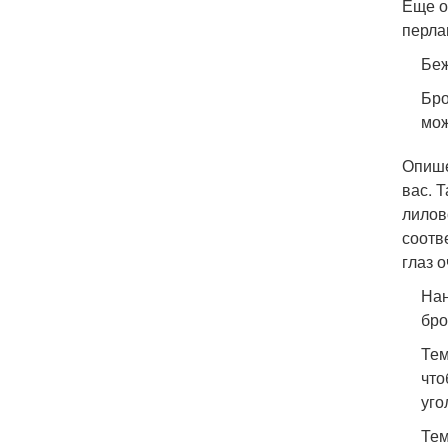
Еще о
перла
Беж
Бро
мож
Опише
вас. 
лилов
соотв
глаз о
Нан
бро
Тем
что
уго
Тем