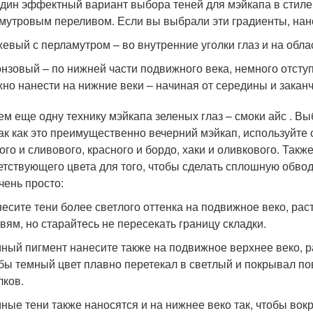
дин эффектный вариант выбора теней для мэйкапа в стиле
мутровым переливом. Если вы выбрали эти градиенты, нан
евый с перламутром – во внутренние уголки глаз и на обла
нзовый – по нижней части подвижного века, немного отступ
но нанести на нижние веки – начиная от середины и закан
м еще одну технику мэйкапа зеленых глаз – смоки айс . В
Так как это преимущественно вечерний мэйкап, используйте 
ого и сливового, красного и бордо, хаки и оливкового. Так
етствующего цвета для того, чтобы сделать сплошную обводк
чень просто:
есите тени более светлого оттенка на подвижное веко, рас
вям, но старайтесь не пересекать границу складки.
ный пигмент нанесите также на подвижное верхнее веко, р
бы темный цвет плавно перетекал в светлый и покрывал по
лков.
ные тени также наносятся и на нижнее веко так, чтобы вок