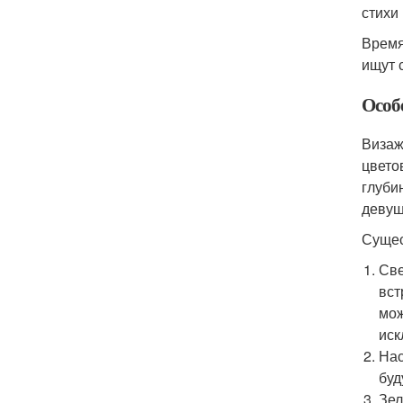
стихи
Время
ищут 
Особ
Визаж
цвето
глуби
девуш
Сущес
Све
вст
мож
иск
Нас
буд
Зел