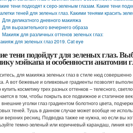
акие тени подходят к серо-зеленым глазам. Какие тени под
алетки теней для зеленых глаз. Какими тенями красить зел
Для деликатного дневного макияжа
Для выразительного вечернего образа
Макияж для различных оттенов зеленых глаз:
акияж для зеленых глаз 2019. Cat eye
ие тени подойдут для зеленых глаз. Вы
нику мэйкапа и особенности анатомии 
ситесь, для макияжа зеленых глаз в стиле нюд совершенно 
ка. А вот бежевые и оливковые градиенты позволят выполн
 купить косметику трех разных оттенков – телесного, светл
чается в том, чтобы покрыть все подвижное и статичное век
и внешние уголки глаз градиентом болотного цвета, подчер
овых теней. Тушь в данном случае может вообще не использ
ки верхних ресниц. Подводка также не нужна, но если вы хо
ьзуйте темно-зеленый или коричневый карандаш, линия ко