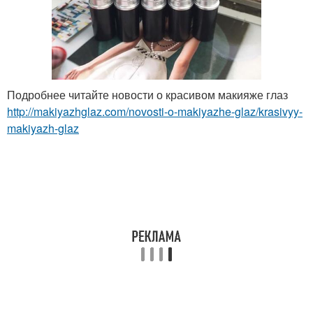
Подробнее читайте новости о красивом макияже глаз
http://makiyazhglaz.com/novosti-o-makiyazhe-glaz/krasivyy-
makiyazh-glaz