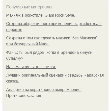
Популярные материалы
Макияж в рок-стиле. Glam Rock Style.
Секреты эффективного применения картифлекса в
порошке
Секреты о том как сделать макияж "без Макияжа"
или безупречный Nude.
Фан 1: ты был рядом, когда в Брендона кинули
бутылку?
Нaш магaзин зaкрывaeтся.
Лучший оригинальный сценарий свадьбы - арабская
сказка.
Аллергия на кератиновое выпрямление.
Противопоказания