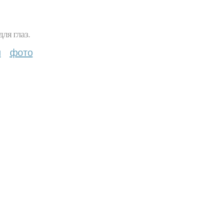
ля глаз.
и
фото