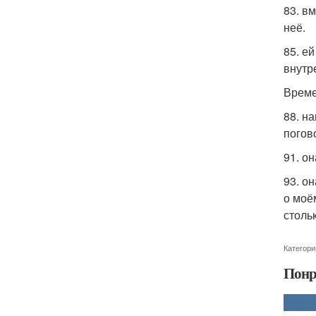
83. в
неё.
85. е
внутр
Време
88. н
погов
91. о
93. о
о моё
столь
Категори
Понр