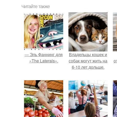
Читайте также
— Эль Фаннинг для
Владельцы кошек и
«The Laterals».
собак могут жить на
о
6-10 лет дольше.