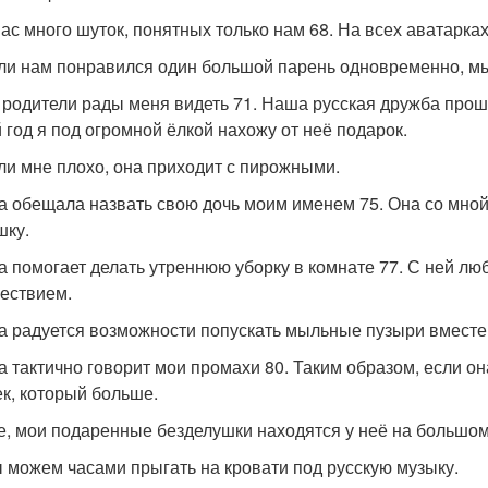
 нас много шуток, понятных только нам 68. На всех аватарка
сли нам понравился один большой парень одновременно, м
ё родители рады меня видеть 71. Наша русская дружба прош
 год я под огромной ёлкой нахожу от неё подарок.
сли мне плохо, она приходит с пирожными.
на обещала назвать свою дочь моим именем 75. Она со мной
шку.
на помогает делать утреннюю уборку в комнате 77. С ней л
ествием.
на радуется возможности попускать мыльные пузыри вместе
на тактично говорит мои промахи 80. Таким образом, если о
ек, который больше.
се, мои подаренные безделушки находятся у неё на большом
ы можем часами прыгать на кровати под русскую музыку.