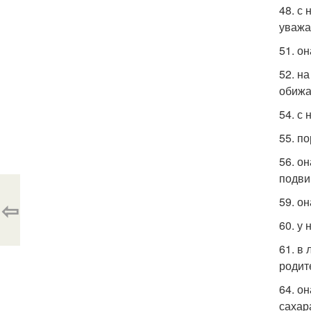
48. с
уважа
51. о
52. н
обижа
54. с
55. по
56. о
подвиг
59. о
⇦
60. у
61. в
родит
64. о
сахар