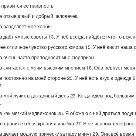
е нравится её наивность.
на отзывчивый и добрый человечек.
на разделяет моё хобби.
на даёт умные советы 13. У неё всегда найдётся что-то вкус
 неё отличное чувство русского юмора 15. У неё висит наша
на очень часто преподносит мне сюрпризы.
на считается с моим высоким мнением 18. Она ревнует меня
на постоянно на моей стороне 20. У неё есть вкус в одежде
т.
на мой лучик в дождливый день 23. Когда идём под большим 
.
на как мягкий медвежонок 25. Я обожаю с ней драться поду
не нравится её искренняя улыбка 27. В её черном телефоне 
на делает модную причёску за пару минут 29. Она всё врем