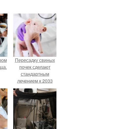
ром
Пересадку свиных
ца.
почек сделают
стандартным
лечением к 2033
году в Японии.