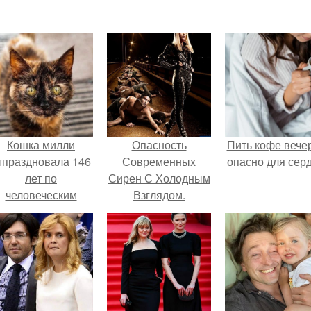
Кошка милли
Опасность
Пить кофе вече
тпраздновала 146
Современных
опасно для серд
лет по
Сирен С Холодным
человеческим
Взглядом.
Меркам и
претендует на
звание самой
старой в мире.