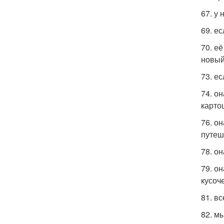
67. у
69. е
70. е
новый
73. е
74. о
карто
76. о
путеш
78. о
79. о
кусоч
81. в
82. м