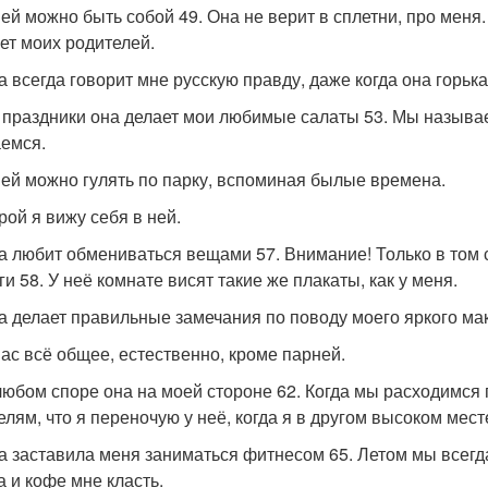
 ней можно быть собой 49. Она не верит в сплетни, про меня
ет моих родителей.
на всегда говорит мне русскую правду, даже когда она горька
а праздники она делает мои любимые салаты 53. Мы называе
емся.
 ней можно гулять по парку, вспоминая былые времена.
рой я вижу себя в ней.
на любит обмениваться вещами 57. Внимание! Только в том с
и 58. У неё комнате висят такие же плакаты, как у меня.
на делает правильные замечания по поводу моего яркого ма
 нас всё общее, естественно, кроме парней.
 любом споре она на моей стороне 62. Когда мы расходимся 
елям, что я переночую у неё, когда я в другом высоком мест
на заставила меня заниматься фитнесом 65. Летом мы всегда
а и кофе мне класть.