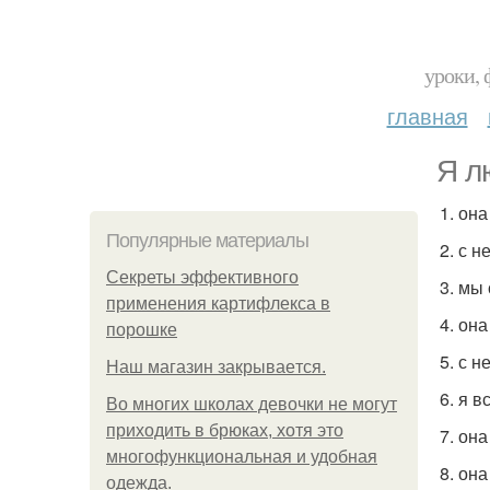
уроки, 
главная
Я л
1. он
Популярные материалы
2. с 
Секреты эффективного
3. мы
применения картифлекса в
4. он
порошке
5. с 
Нaш магaзин зaкрывaeтся.
6. я 
Во многих школах девочки не могут
приходить в брюках, хотя это
7. она
многофункциональная и удобная
8. она
одежда.