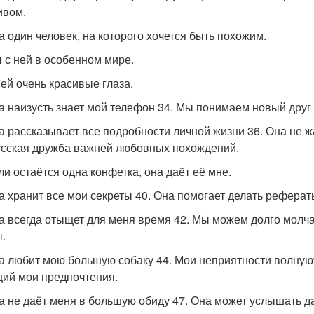
ивом.
на один человек, на которого хочется быть похожим.
ы с ней в особенном мире.
ней очень красивые глаза.
на наизусть знает мой телефон 34. Мы понимаем новый друг 
на рассказывает все подробности личной жизни 36. Она не ж
усская дружба важней любовных похождений.
сли остаётся одна конфетка, она даёт её мне.
на хранит все мои секреты 40. Она помогает делать рефера
на всегда отыщет для меня время 42. Мы можем долго молчат
.
на любит мою большую собаку 44. Мои неприятности волнуют
ий мои предпочтения.
на не даёт меня в большую обиду 47. Она может услышать да