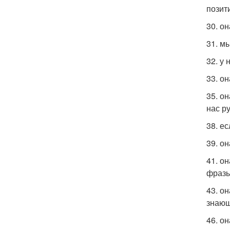
позит
30. о
31. м
32. у 
33. о
35. о
нас р
38. е
39. о
41. о
фразы
43. о
знающ
46. о