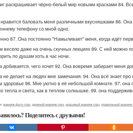
миг раскрашивает чёрно-белый мир новыми красками 84. Все
й нравится баловать меня различными вкусняшками 86. Она
еннему телефону со мной одно.
нно 87. Она постоянно "Намыливает" меня, когда идёт перв
ам весело даже на очень скучных лекциях 89. С ней можно п
орить по душам хоть в час ночи.
на добивается, чего хочет 92. Она вовремя забирает меня до
на не делает на людях мне замечания. 94. Она всё знает пр
м здоровье 96. Мне уютно в её небольшой комнате. 97. она
ко тепла и света, как в теплом солнышке. 99. она поддержив
и:
макияж фото глаз
,
дневной макияж глаз
,
красивый макияж глаз
,
правильный макияж 
авилось? Поделитесь с друзьями!