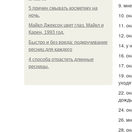
9. мн
5 причин смывать косметику на
10. о
ночь.
11. о
Майкл Джексон цвет глаз. Майкл и
Карен, 1993 год.
12. о
Быстро и без вреда: подкручивание
14. у
ресниц для каждого
16. о
4 способа отрастить длинные
17. о
ресницы.
19. о
уходя
22. о
дождь
24. о
26. м
28. о