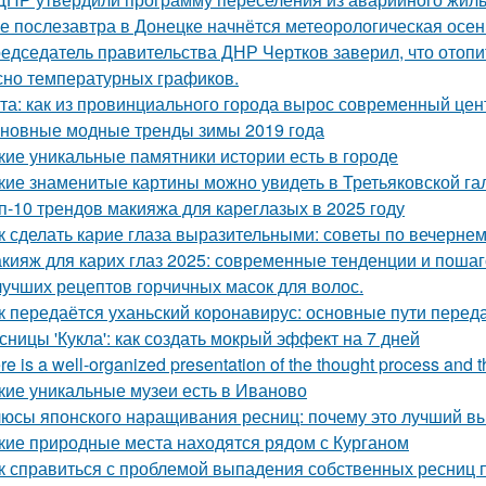
е послезавтра в Донецке начнётся метеорологическая осен
едседатель правительства ДНР Чертков заверил, что отопи
сно температурных графиков.
та: как из провинциального города вырос современный цен
новные модные тренды зимы 2019 года
кие уникальные памятники истории есть в городе
кие знаменитые картины можно увидеть в Третьяковской га
п-10 трендов макияжа для кареглазых в 2025 году
к сделать карие глаза выразительными: советы по вечерне
кияж для карих глаз 2025: современные тенденции и поша
лучших рецептов горчичных масок для волос.
к передаётся уханьский коронавирус: основные пути перед
сницы 'Кукла': как создать мокрый эффект на 7 дней
re is a well-organized presentation of the thought process and the
кие уникальные музеи есть в Иваново
юсы японского наращивания ресниц: почему это лучший в
кие природные места находятся рядом с Курганом
к справиться с проблемой выпадения собственных ресниц 