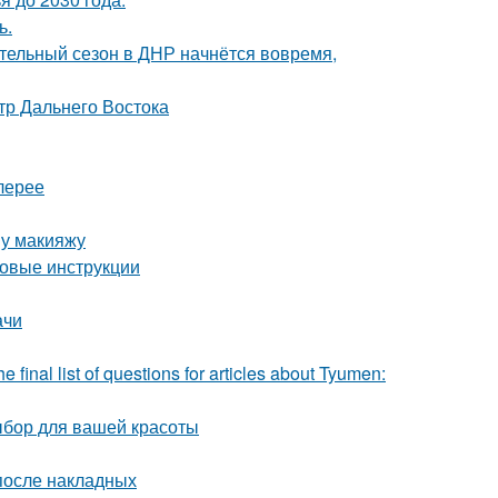
ь.
тельный сезон в ДНР начнётся вовремя,
тр Дальнего Востока
лерее
му макияжу
говые инструкции
ачи
 final list of questions for articles about Tyumen:
ыбор для вашей красоты
после накладных