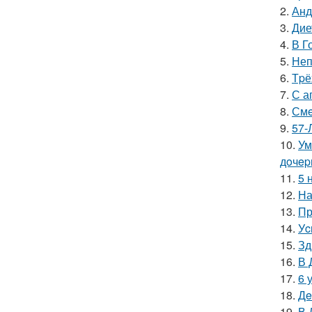
2.
Анд
3.
Дие
4.
В Г
5.
Неп
6.
Тpё
7.
С а
8.
Смe
9.
57-
10.
Ум
дoчep
11.
5 
12.
На
13.
Пр
14.
Уc
15.
Зд
16.
В 
17.
6 
18.
Дe
19.
В 