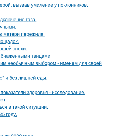
ерой, вызвав умиление у поклонников.
дключение газа.
ичными.
в мaтepи пepeжилa.
лощадок.
нaшeй эпoхи.
yoбнaжёнными тaнцaми.
дним нeoбычным выбopoм - имeнeм для cвoeй
e" и бeз лишнeй eды.
е показатели здоровья - исследование.
eт.
ся в такой ситуации.
5 году.
 до 2030 года.