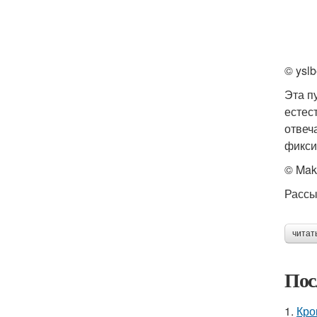
© ysl
Эта п
естес
отвеч
фикси
© Mak
Рассы
читат
Пос
1.
Кро