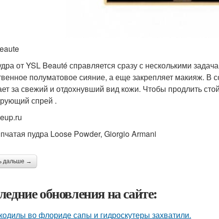
beaute
удра от YSL Beauté справляется сразу с несколькими задач
твенное полуматовое сияние, а еще закрепляет макияж. В 
ает за свежий и отдохнувший вид кожи. Чтобы продлить сто
рующий спрей .
eup.ru
пчатая пудра Loose Powder, Giorgio Armani
ь дальше →
ледние обновления на сайте:
кодилы во флориде сапы и гидроскутеры захватили.