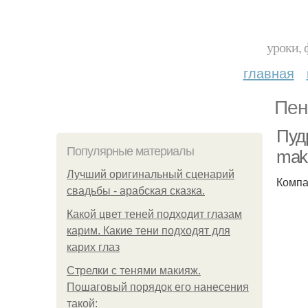
уроки, 
главная
Пен
Пуд
Популярные материалы
make
Лучший оригинальный сценарий
Компа
свадьбы - арабская сказка.
Какой цвет теней подходит глазам
карим. Какие тени подходят для
карих глаз
Стрелки с тенями макияж.
Пошаговый порядок его нанесения
такой: