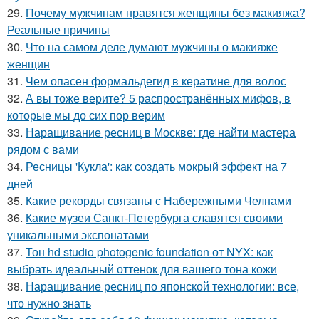
29.
Почему мужчинам нравятся женщины без макияжа?
Реальные причины
30.
Что на самом деле думают мужчины о макияже
женщин
31.
Чем опасен формальдегид в кератине для волос
32.
А вы тоже верите? 5 распространённых мифов, в
которые мы до сих пор верим
33.
Наращивание ресниц в Москве: где найти мастера
рядом с вами
34.
Ресницы 'Кукла': как создать мокрый эффект на 7
дней
35.
Какие рекорды связаны с Набережными Челнами
36.
Какие музеи Санкт-Петербурга славятся своими
уникальными экспонатами
37.
Тон hd studio photogenic foundation от NYX: как
выбрать идеальный оттенок для вашего тона кожи
38.
Наращивание ресниц по японской технологии: все,
что нужно знать