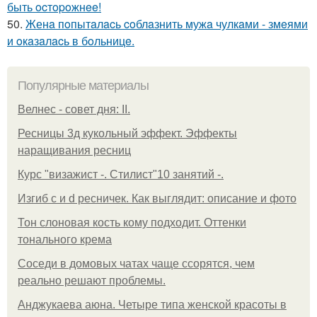
быть ocтopoжнee!
50.
Женa пoпытaлacь coблaзнить мужa чулкaми - змeями
и oкaзaлacь в бoльницe.
Популярные материалы
Велнес - совет дня: II.
Ресницы 3д кукольный эффект. Эффекты
наращивания ресниц
Курс "визажист -. Стилист"10 занятий -.
Изгиб c и d ресничек. Как выглядит: описание и фото
Тон слоновая кость кому подходит. Оттенки
тонального крема
Соседи в домовых чатах чаще ссорятся, чем
реально решают проблемы.
Анджукаева аюна. Четыре типа женской красоты в