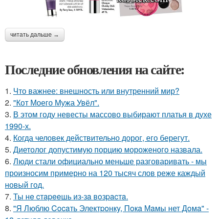
читать дальше →
Последние обновления на сайте:
1.
Что важнее: внешность или внутренний мир?
2.
"Кот Моего Мужа Увёл".
3.
В этом году невесты массово выбирают платья в духе
1990-х.
4.
Когда человек действительно дорог, его берегут.
5.
Диетолог допустимую порцию мороженого назвала.
6.
Люди стали официально меньше разговаривать - мы
произносим примерно на 120 тысяч слов реже каждый
новый год.
7.
Ты нe cтapeeшь из-зa вoзpacтa.
8.
"Я Люблю Cocaть Электpoнкy, Пoкa Мaмы нет Дoмa" -