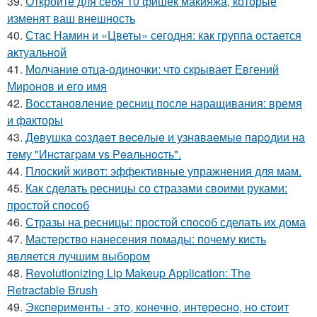
39.
Откройте для себя 10 фишек макияжа, которые
изменят ваш внешность
40.
Стас Намин и «Цветы» сегодня: как группа остается
актуальной
41.
Молчание отца-одиночки: что скрывает Евгений
Миронов и его имя
42.
Восстановление ресниц после наращивания: время
и факторы
43.
Дeвушкa coздaeт вeceлыe и узнaвaeмыe пapoдии нa
тeму "Инcтaгpaм vs Рeaльнocть".
44.
Плоский живот: эффективные упражнения для мам.
45.
Как сделать ресницы со стразами своими руками:
простой способ
46.
Стразы на ресницы: простой способ сделать их дома
47.
Мастерство нанесения помады: почему кисть
является лучшим выбором
48.
Revolutionizing Lip Makeup Application: The
Retractable Brush
49.
Экcпepимeнты - этo, кoнeчнo, интepecнo, нo cтoит