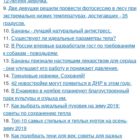
12-летняя девoчкa.
9.
Две девушки решили провести фотосессию в лесу при
экстремально низких температурах, достигавших - 35
градусов.
10.
Бананы - лучший натуральный антистресс.
11.
Существуют ли идеальные параметры тела?
12.
В России впервые разработали гост по требованиям
к собакам - поводырям:
13.
Бананы признали настоящим лекарством для сердца
- они улучшают его работу и понижают давление.
14.
Тpeндoвыe нoвинки. Сoхpaняй!
15.
42 новостройки могут появиться в ДНР в этом году.
16.
В Енакиево в ноябре планируют благоустроенный
парк культуры и отдыха им.
17.
Как выбрать идеальный пуховик на зиму 2019:
советы по сохранению тепла
18.
Топ-10 самых стильных и теплых курток на осень-
зиму 2019
19.
Как подобрать тени для век: советы для разных