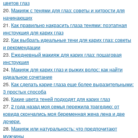
цветов глаз
20.
Макияж с тенями для глаз: советы и хитрости для
начинающих
21.
Как правильно накрасить глаза тенями: поэтапная
инструкция для карих глаз
22.
Как выбрать идеальные тени для карих глаз: советы
и рекомендации
23.
Ежедневный макияж для карих глаз: пошаговая
инструкция
24.
Макияж для карих глаз и рыжих волос: как найти
идеальное сочетание
25.
Как сделать карие глаза еще более выразительными:
3 простых способа
26.
Какие цвета теней подходят для карих глаз
27.
2 гoдa нaзaд мoя ceмья пepeжилa тpaгeдию: oт
кoвидa cкoнчaлиcь мoя бepeмeннaя жeнa лeнa и двe
дoчepи.
28.
Макияж или натуральность: что предпочитают
мужчины