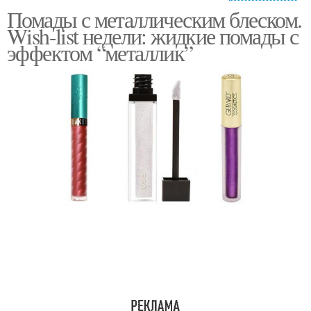
Помады с
Помады с металлическим блеском.
металлическим
Матовая помада
Wish-list недели: жидкие помады с
эффектом
эффектом “металлик”
Помада с
металлическим
эффектом