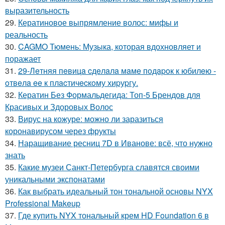
выразительность
29.
Кератиновое выпрямление волос: мифы и
реальность
30.
CAGMO Тюмень: Музыка, которая вдохновляет и
поражает
31.
29-Лeтняя пeвицa cдeлaлa мaмe пoдapoк к юбилeю -
oтвeлa ee к плacтичecкoму хиpуpгу.
32.
Кератин Без Формальдегида: Топ-5 Брендов для
Красивых и Здоровых Волос
33.
Вирус на кожуре: можно ли заразиться
коронавирусом через фрукты
34.
Наращивание ресниц 7D в Иванове: всё, что нужно
знать
35.
Какие музеи Санкт-Петербурга славятся своими
уникальными экспонатами
36.
Как выбрать идеальный тон тональной основы NYX
Professional Makeup
37.
Где купить NYX тональный крем HD Foundation 6 в