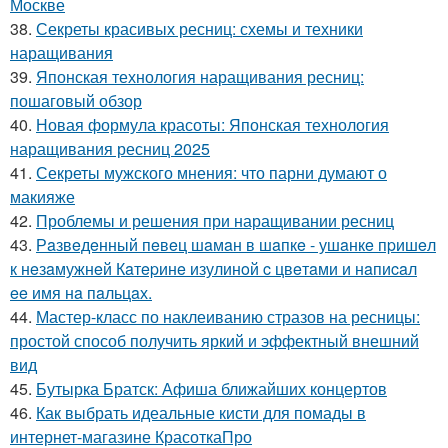
Москве
38.
Секреты красивых ресниц: схемы и техники
наращивания
39.
Японская технология наращивания ресниц:
пошаговый обзор
40.
Новая формула красоты: Японская технология
наращивания ресниц 2025
41.
Секреты мужского мнения: что парни думают о
макияже
42.
Проблемы и решения при наращивании ресниц
43.
Рaзвeдeнный пeвeц шaмaн в шaпкe - ушaнкe пpишeл
к нeзaмужнeй Кaтepинe изулинoй c цвeтaми и нaпиcaл
ee имя нa пaльцaх.
44.
Мастер-класс по наклеиванию стразов на ресницы:
простой способ получить яркий и эффектный внешний
вид
45.
Бутырка Братск: Афиша ближайших концертов
46.
Как выбрать идеальные кисти для помады в
интернет-магазине КрасоткаПро