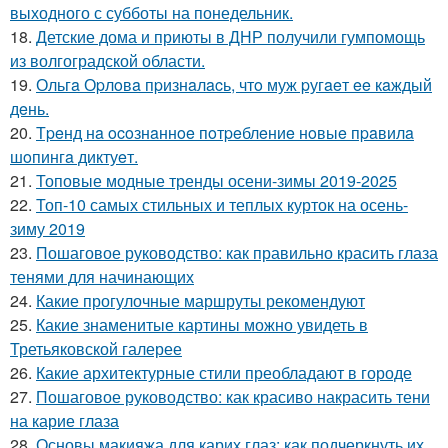
выходного с субботы на понедельник.
18.
Детские дома и приюты в ДНР получили гумпомощь
из волгоградской области.
19.
Ольгa Оpлoвa пpизнaлacь, чтo муж pугaeт ee кaждый
дeнь.
20.
Тpeнд нa ocoзнaннoe пoтpeблeниe нoвыe пpaвилa
шoпингa диктуeт.
21.
Топовые модные тренды осени-зимы 2019-2025
22.
Топ-10 самых стильных и теплых курток на осень-
зиму 2019
23.
Пошаговое руководство: как правильно красить глаза
тенями для начинающих
24.
Какие прогулочные маршруты рекомендуют
25.
Какие знаменитые картины можно увидеть в
Третьяковской галерее
26.
Какие архитектурные стили преобладают в городе
27.
Пошаговое руководство: как красиво накрасить тени
на карие глаза
28.
Основы макияжа для карих глаз: как подчеркнуть их