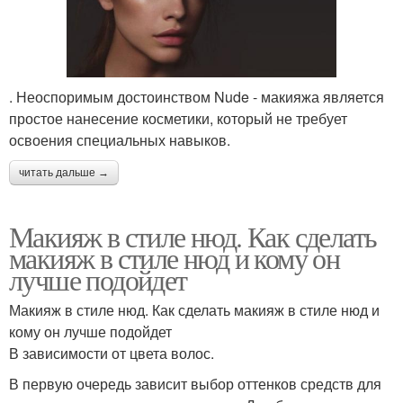
Нюдовый макияж
Макияж по цвету
. Неоспоримым достоинством Nude - макияжа является
Красивый макияж
Макияж для брюнеток
простое нанесение косметики, который не требует
освоения специальных навыков.
читать дальше →
макияж глаз для
макияж глаз для
брюнеток
блондинок
Макияж в стиле нюд. Как сделать
макияж в стиле нюд и кому он
лучше подойдет
Перманентный макияж
Свадебный макияж
Макияж в стиле нюд. Как сделать макияж в стиле нюд и
кому он лучше подойдет
В зависимости от цвета волос.
В первую очередь зависит выбор оттенков средств для
Весенний макияж
Макияж для невесты