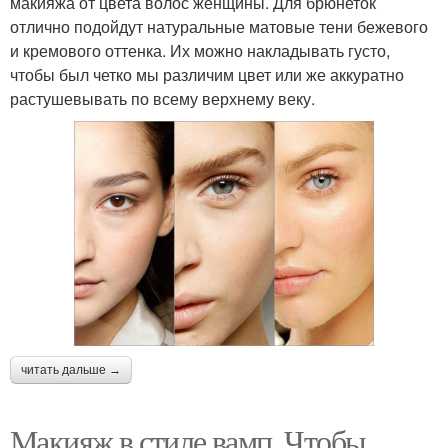
макияжа от цвета волос женщины. Для брюнеток
отлично подойдут натуральные матовые тени бежевого
и кремового оттенка. Их можно накладывать густо,
чтобы был четко мы различим цвет или же аккуратно
Средства для нюдового
растушевывать по всему верхнему веку.
Естественный макияж
макияжа
Макияж для роковой
Макияж для глаз
красотки
читать дальше →
Макияж в стиле вамп. Чтобы