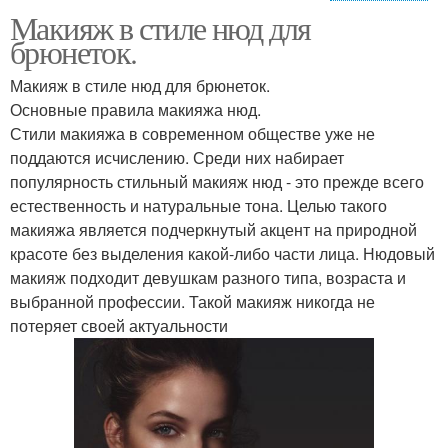
Макияж в стиле нюд для
макияж для голубых
макияж для карих глаз
брюнеток.
глаз
Макияж в стиле нюд для брюнеток.
Основные правила макияжа нюд.
макияж для зеленых
Стили макияжа в современном обществе уже не
макияж для серых глаз
глаз
поддаются исчислению. Среди них набирает
популярность стильный макияж нюд - это прежде всего
естественность и натуральные тона. Целью такого
макияжа является подчеркнутый акцент на природной
темный макияж глаз
Макияж в стиле
красоте без выделения какой-либо части лица. Нюдовый
макияж подходит девушкам разного типа, возраста и
выбранной профессии. Такой макияж никогда не
потеряет своей актуальности
Макияж в нюдовом
Дневный макияж
стиле