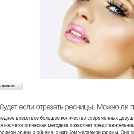
ь дальше →
 будет если отрезать ресницы. Можно ли 
леднее время все большее количество современных девуше
я косметологическая методика позволяет представительниц
одимой длины и объема, с изгибом желаемой формы. Она з