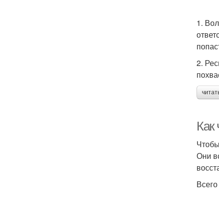
1. Вол
ответ
попас
2. Ре
похва
читат
Как
Чтобы
Они в
восст
Всего