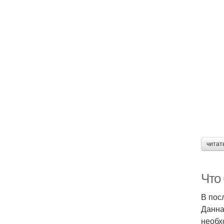
читат
Что
В пос
Данна
необх