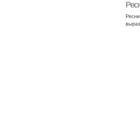
Ресн
Ресни
выраз