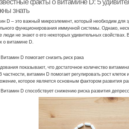
звестные факты о витамине D: 5 удивите
жны знать
ин D – это важный микроэлемент, который необходим для зд
льного функционирования иммунной системы. Однако, несмо
е люди не знают о его некоторых удивительных свойствах. 
х о витамине D.
. Витамин D помогает снизить риск рака
дования показывают, что достаточное количество витамина
 В частности, витамин D помогает регулировать рост клето
ожение, которое является основным фактором развития ра
. Витамин D способствует снижению риска развития депрес