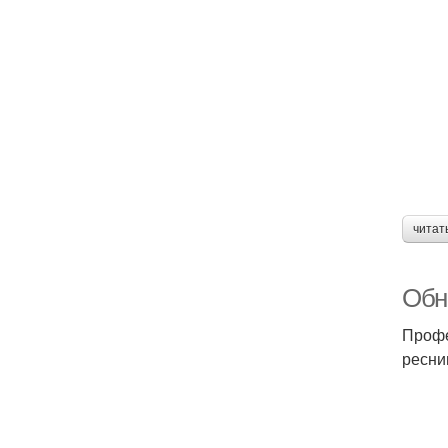
читат
Обн
Профе
ресни