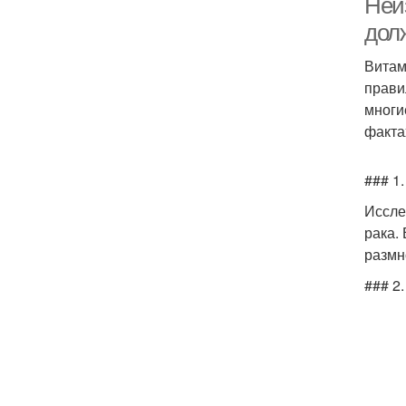
Неи
дол
Витам
прави
многи
факта
### 1
Иссле
рака.
размн
### 2