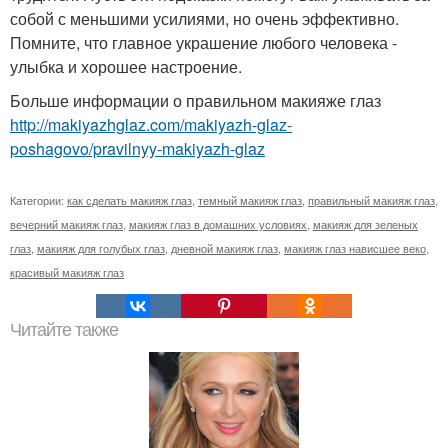
собой с меньшими усилиями, но очень эффективно.
Помните, что главное украшение любого человека -
улыбка и хорошее настроение.
Больше информации о правильном макияже глаз
http://makiyazhglaz.com/makiyazh-glaz-
poshagovo/pravilnyy-makiyazh-glaz
Категории:
как сделать макияж глаз
,
темный макияж глаз
,
правильный макияж глаз
,
вечерний макияж глаз
,
макияж глаз в домашних условиях
,
макияж для зеленых
глаз
,
макияж для голубых глаз
,
дневной макияж глаз
,
макияж глаз нависшее веко
,
красивый макияж глаз
Читайте также