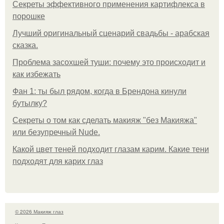
Секреты эффективного применения картифлекса в
порошке
Лучший оригинальный сценарий свадьбы - арабская
сказка.
Проблема засохшей туши: почему это происходит и
как избежать
Фан 1: ты был рядом, когда в Брендона кинули
бутылку?
Секреты о том как сделать макияж "без Макияжа"
или безупречный Nude.
Какой цвет теней подходит глазам карим. Какие тени
подходят для карих глаз
© 2026 Макияж глаз