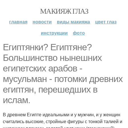
МАКИЯЖ ГЛАЗ
главная
новости
виды макияжа
цвет глаз
инструкции
фото
Египтянки? Египтяне?
Большинство нынешних
египетских арабов -
мусульман - потомки древних
египтян, перешедших в
ислам.
В древнем Египте идеальными и у мужчин, и у женщин
считались высокие, стройные фигуры с тонкой талией и