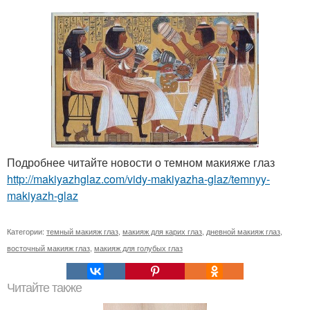
Подробнее читайте новости о темном макияже глаз
http://makiyazhglaz.com/vidy-makiyazha-glaz/temnyy-
makiyazh-glaz
Категории:
темный макияж глаз
,
макияж для карих глаз
,
дневной макияж глаз
,
восточный макияж глаз
,
макияж для голубых глаз
Читайте также