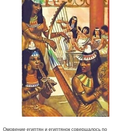
Омовение египтян и египтянок совершалось по