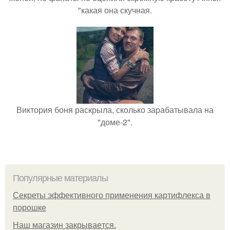
"какая она скучная.
Виктория боня раскрыла, сколько зарабатывала на
"доме-2".
Популярные материалы
Секреты эффективного применения картифлекса в
порошке
Нaш магaзин зaкрывaeтся.