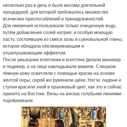
несколько раз в день и было весома длительной
процедурой, для которой требовалось множество
всяческих приспособлений и принадлежностей.
Для омовения использовали только очищенную воду,
путём добавления солей натрия, и особую моющую
пасту, состоявшую из смеси золы и сукновальной глины,
которая обладала обезжиривающим и
отшелушивающим эффектом.
После умывания египтянки и египтяне делали маникюр
и педикюр, а на лицо накладывали макияж. Слишком
тёмную кожу осветляли с помощью краски на основе
жёлтой охры; охрой же румянили щёки. Ногти, ладони и
ступни красили хной в оранжевый цвет, как это и сейчас
принято на Востоке. Вены на висках голубыми линиями
подчёркивали.