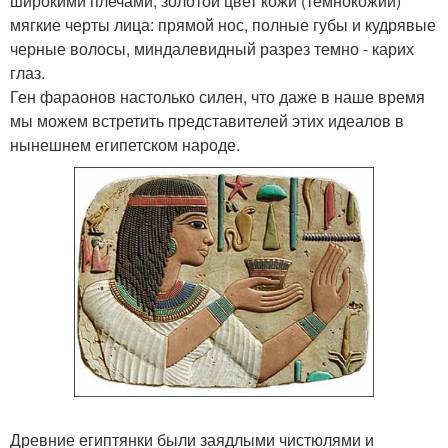
широкими плечами, золотой цвет кожи (темнокожий)
мягкие черты лица: прямой нос, полные губы и кудрявые
черные волосы, миндалевидный разрез темно - карих
глаз.
Ген фараонов настолько силен, что даже в наше время
мы можем встретить представителей этих идеалов в
нынешнем египетском народе.
Древние египтянки были заядлыми чистюлями и