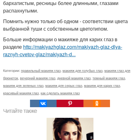
бархатистым, ресницы более длинными, глазами
распахнутыми.
Помнить нужно только об одном - соответствии цвета
выбранной туши с собственным цветотипом.
Больше информации о макияже для карих глаз в
разделе
http://makiyazhglaz.com/makiyazh-glaz-dlya-
raznyh-cvetov-glaz/makiyazh-d...
Категории:
правильный макияж глаз
,
макияж для голубых глаз
,
макияж глаз для
брюнеток
,
вечерний макияж глаз
,
дневной макияж глаз
,
темный макияж глаз
,
макияж для зеленых глаз
,
макияж для серых глаз
,
макияж для карих глаз
,
красивый макияж глаз
,
как сделать макияж глаз
Читайте также