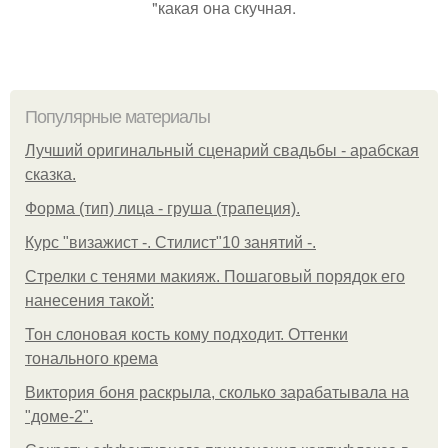
"какая она скучная.
Популярные материалы
Лучший оригинальный сценарий свадьбы - арабская
сказка.
Форма (тип) лица - груша (трапеция).
Курс "визажист -. Стилист"10 занятий -.
Стрелки с тенями макияж. Пошаговый порядок его
нанесения такой:
Тон слоновая кость кому подходит. Оттенки
тонального крема
Виктория боня раскрыла, сколько зарабатывала на
"доме-2".