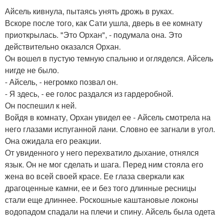
Айсель кивнула, пытаясь унять дрожь в руках.
Вскоре после того, как Сати ушла, дверь в ее комнату
приоткрылась. "Это Орхан", - подумала она. Это
действительно оказался Орхан.
Он вошел в пустую темную спальню и огляделся. Айсель
нигде не было.
- Айсель, - негромко позвал он.
- Я здесь, - ее голос раздался из гардеробной.
Он поспешил к ней.
Войдя в комнату, Орхан увидел ее - Айсель смотрела на
него глазами испуганной лани. Словно ее загнали в угол.
Она ожидала его реакции.
От увиденного у него перехватило дыхание, отнялся
язык. Он не мог сделать и шага. Перед ним стояла его
жена во всей своей красе. Ее глаза сверкали как
драгоценные камни, ее и без того длинные ресницы
стали еще длиннее. Роскошные каштановые локоны
водопадом спадали на плечи и спину. Айсель была одета