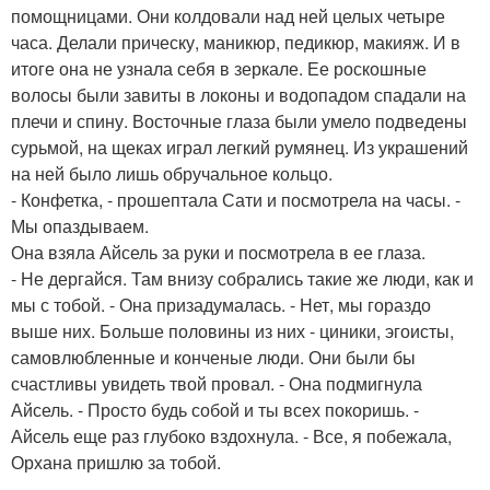
помощницами. Они колдовали над ней целых четыре
часа. Делали прическу, маникюр, педикюр, макияж. И в
итоге она не узнала себя в зеркале. Ее роскошные
волосы были завиты в локоны и водопадом спадали на
плечи и спину. Восточные глаза были умело подведены
сурьмой, на щеках играл легкий румянец. Из украшений
на ней было лишь обручальное кольцо.
- Конфетка, - прошептала Сати и посмотрела на часы. -
Мы опаздываем.
Она взяла Айсель за руки и посмотрела в ее глаза.
- Не дергайся. Там внизу собрались такие же люди, как и
мы с тобой. - Она призадумалась. - Нет, мы гораздо
выше них. Больше половины из них - циники, эгоисты,
самовлюбленные и конченые люди. Они были бы
счастливы увидеть твой провал. - Она подмигнула
Айсель. - Просто будь собой и ты всех покоришь. -
Айсель еще раз глубоко вздохнула. - Все, я побежала,
Орхана пришлю за тобой.