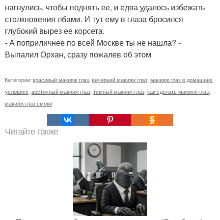
нагнулись, чтобы поднять ее, и едва удалось избежать
столкновения лбами. И тут ему в глаза бросился
глубокий вырез ее корсета.
- А поприличнее по всей Москве ты не нашла? -
Выпалил Орхан, сразу пожалев об этом
Категории:
красивый макияж глаз
,
вечерний макияж глаз
,
макияж глаз в домашних
условиях
,
восточный макияж глаз
,
темный макияж глаз
,
как сделать макияж глаз
,
макияж глаз смоки
Читайте также