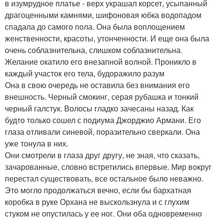
в изумрудное платье - верх украшал корсет, усыпанный
драгоценными камнями, шифоновая юбка водопадом
спадала до самого пола. Она была воплощением
женственности, красоты, утонченности. И еще она была
очень соблазнительна, слишком соблазнительна.
Желание окатило его внезапной волной. Проникло в
каждый участок его тела, будоражило разум
Она в свою очередь не оставила без внимания его
внешность. Черный смокинг, серая рубашка и тонкий
черный галстук. Волосы гладко зачесаны назад. Как
будто только сошел с подиума Джорджио Армани. Его
глаза отливали синевой, поразительно сверкали. Она
уже тонула в них.
Они смотрели в глаза друг другу, не зная, что сказать,
зачарованные, словно встретились впервые. Мир вокруг
перестал существовать, все остальное было неважно.
Это могло продолжаться вечно, если бы бархатная
коробка в руке Орхана не выскользнула и с глухим
стуком не опустилась у ее ног. Они оба одновременно