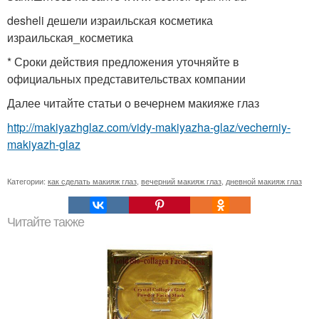
desheli дешели израильская косметика
израильская_косметика
* Сроки действия предложения уточняйте в
официальных представительствах компании
Далее читайте статьи о вечернем макияже глаз
http://makiyazhglaz.com/vidy-makiyazha-glaz/vecherniy-
makiyazh-glaz
Категории:
как сделать макияж глаз
,
вечерний макияж глаз
,
дневной макияж глаз
Читайте также