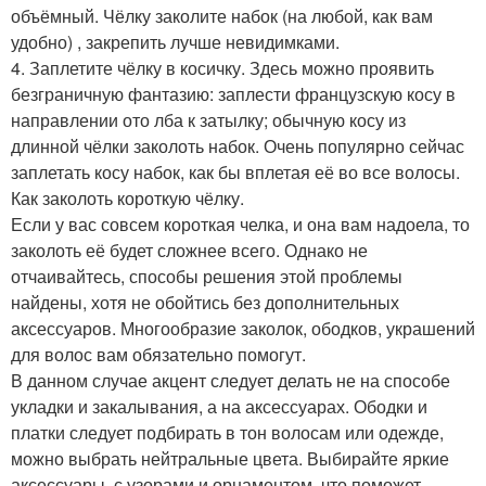
объёмный. Чёлку заколите набок (на любой, как вам
удобно) , закрепить лучше невидимками.
4. Заплетите чёлку в косичку. Здесь можно проявить
безграничную фантазию: заплести французскую косу в
направлении ото лба к затылку; обычную косу из
длинной чёлки заколоть набок. Очень популярно сейчас
заплетать косу набок, как бы вплетая её во все волосы.
Как заколоть короткую чёлку.
Если у вас совсем короткая челка, и она вам надоела, то
заколоть её будет сложнее всего. Однако не
отчаивайтесь, способы решения этой проблемы
найдены, хотя не обойтись без дополнительных
аксессуаров. Многообразие заколок, ободков, украшений
для волос вам обязательно помогут.
В данном случае акцент следует делать не на способе
укладки и закалывания, а на аксессуарах. Ободки и
платки следует подбирать в тон волосам или одежде,
можно выбрать нейтральные цвета. Выбирайте яркие
аксессуары, с узорами и орнаментом, что поможет