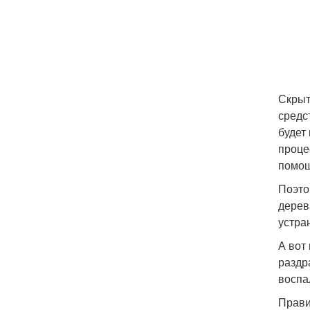
Скрыт
средс
будет
проце
помощ
Поэто
дерев
устра
А вот
раздр
воспа
Прави