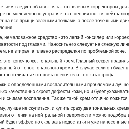
е, чем следует обзавестись - это зеленым корректором для 
уре он молниеносно устраняет все неприятности, нейтрализ
ет на все прыщи зелеными точками, а после точечными дв
ления.
е, немаловажное средство - это легкий консилер или корре
оватости под глазами. Наносить его следует на слезную л
ем, не втирая, а плавно распределяя по проблемной зоне.
е, это, конечно же, тональный крем. Главный секрет правил
ранный оттенок тонального крема. В случае если он будет в
астно отличаться от цвета шеи и тела, это катастрофа.
ожи с определенными воспалительными проблемами лучше в
лько качественно скроет дефекты кожи, но и будет ухаживат
 и снимая воспаления. Так же такой крем отлично ложится н
му, лучше не скупиться, и купить сразу два тональных крема
вая оттенки на нейтральной поверхности можно подобрать
ый будет эффектно скрывать недостатки и уже нанесенные 
ающих.