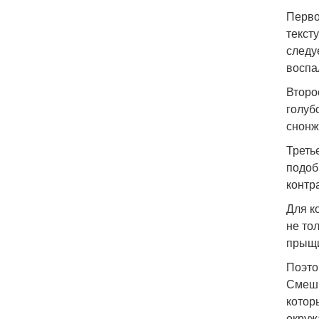
Перво
текст
следу
воспа
Второ
голуб
снонж
Треть
подоб
контр
Для к
не то
прыщи
Поэто
Смеши
котор
окруж