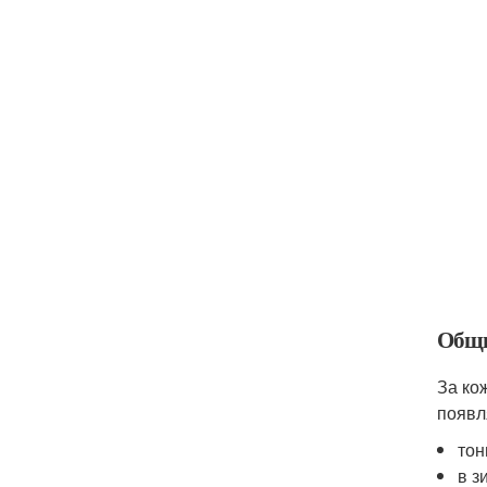
Общи
За ко
появл
тон
в з