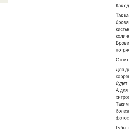
Как с
Так к
бровя
кисть
колич
Брови
потря
Стоит
Для д
корре
будет
А для
хитро
Таким
болез
фотос
Губы 