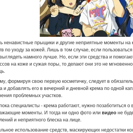
ь ненавистные прыщики и другие неприятные моменты на
тв по уходу за кожей. Лишь в том случае, если пользоватьс
 выглядеть намного лучше. Но, если эти средства и помога
ссов на коже и сужая поры, то делают они это не мгновенно
ь.
му, формируя свою первую косметичку, следует в обязател
а и добавлять его в вечерний и дневной крема по одной ка
нения проблемных участков.
 пока специалисты - крема работают, нужно позаботиться о 
ажающие моменты. И тогда ни одно фото или
видео
не буд
лений и неприятного блеска на лице.
льное использование средств, маскирующих недостатки ко