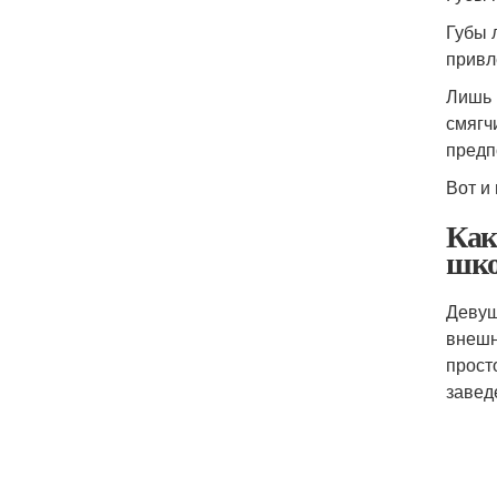
Губы 
привл
Лишь 
смягч
предп
Вот и
Как
шко
Девуш
внешн
прост
завед