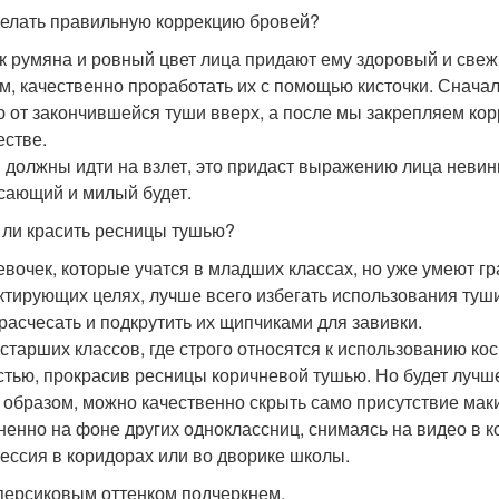
делать правильную коррекцию бровей?
ак румяна и ровный цвет лица придают ему здоровый и свеж
м, качественно проработать их с помощью кисточки. Снача
ю от закончившейся туши вверх, а после мы закрепляем ко
естве.
 должны идти на взлет, это придаст выражению лица невин
сающий и милый будет.
 ли красить ресницы тушью?
евочек, которые учатся в младших классах, но уже умеют гр
ктирующих целях, лучше всего избегать использования туши.
 расчесать и подкрутить их щипчиками для завивки.
 старших классов, где строго относятся к использованию к
стью, прокрасив ресницы коричневой тушью. Но будет лучш
 образом, можно качественно скрыть само присутствие маки
ненно на фоне других одноклассниц, снимаясь на видео в к
ессия в коридорах или во дворике школы.
персиковым оттенком подчеркнем.