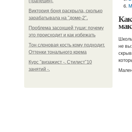
(трапеция).
М
Виктория боня раскрыла, сколько
Как
зарабатывала на "доме-2".
мак
Проблема засохшей туши: почему
это происходит и как избежать
Школь
Тон слоновая кость кому подходит.
не вы
Оттенки тонального крема
скрыв
котор
Курс "визажист -. Стилист"10
занятий -.
Мален