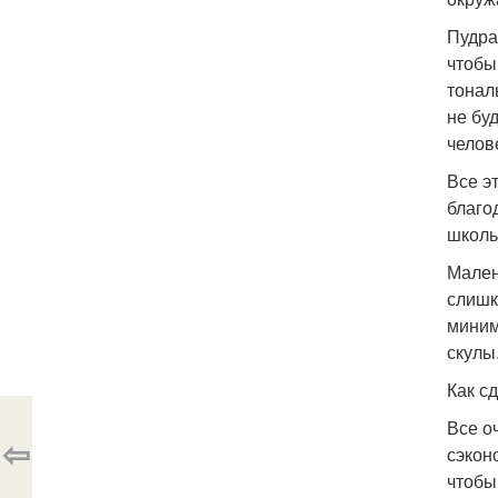
Пудра
чтобы
тонал
не бу
челов
Все э
благо
школь
Мален
слишк
миним
скулы
Как с
Все о
⇦
сэкон
чтобы