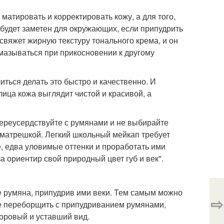
 матировать и корректировать кожу, а для того,
 будет заметен для окружающих, если припудрить
вяжет жирную текстуру тонального крема, и он
смазываться при прикосновении к другому
иться делать это быстро и качественно. И
ица кожа выглядит чистой и красивой, а
переусердствуйте с румянами и не выбирайте
 матрешкой. Легкий школьный мейкап требует
, едва уловимые оттенки и проработать ими
за ориентир свой природный цвет губ и век".
же румяна, припудрив ими веки. Тем самым можно
⇨
не переборщить с припудриванием румянами,
доровый и уставший вид.