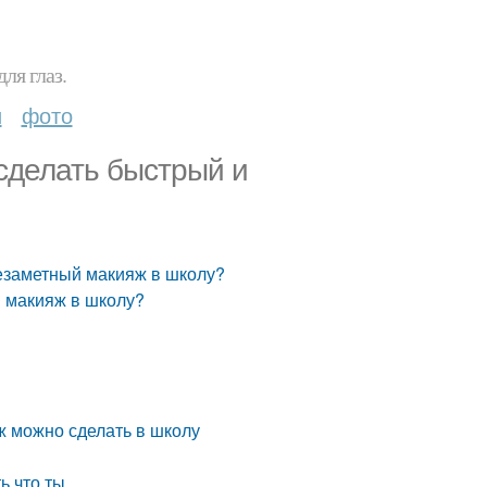
ля глаз.
и
фото
 сделать быстрый и
незаметный макияж в школу?
ий макияж в школу?
ж можно сделать в школу
ь что ты