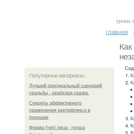
уроки, 
главная
Как
нез
Сод
К
Популярные материалы
К
Лучший оригинальный сценарий
свадьбы - арабская сказка.
Секреты эффективного
применения картифлекса в
порошке
К
К
Форма (тип) лица - груша
В