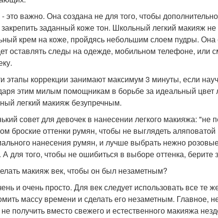
 - это важно. Она создана не для того, чтобы дополнительно
 закрепить заданный коже тон. Школьный легкий макияж не
ьный крем на коже, пройдясь небольшим слоем пудры. Она с
дет оставлять следы на одежде, мобильном телефоне, или 
еку.
ти этапы коррекции занимают максимум 3 минуты, если науч
даря этим милым помощникам в борьбе за идеальный цвет л
ный легкий макияж безупречным.
ький совет для девочек в нанесении легкого макияжа: "не 
ом броские оттенки румян, чтобы не выглядеть аляповатой
ального нанесения румян, и лучше выбрать нежно розовые
. А для того, чтобы не ошибиться в выборе оттенка, берите 
делать макияж век, чтобы он был незаметным?
чень и очень просто. Для век следует использовать все те 
омить массу времени и сделать его незаметным. Главное, 
 не получить вместо свежего и естественного макияжа нез