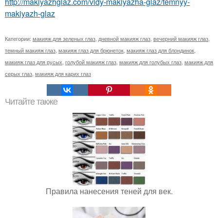
http://makiyazhglaz.com/vidy-makiyazha-glaz/temnyy-
makiyazh-glaz
Категории:
макияж для зеленых глаз
,
дневной макияж глаз
,
вечерний макияж глаз
,
темный макияж глаз
,
макияж глаз для брюнеток
,
макияж глаз для блондинок
,
макияж глаз для русых
,
голубой макияж глаз
,
макияж для голубых глаз
,
макияж для
серых глаз
,
макияж для карих глаз
Читайте также
Правила нанесения теней для век.