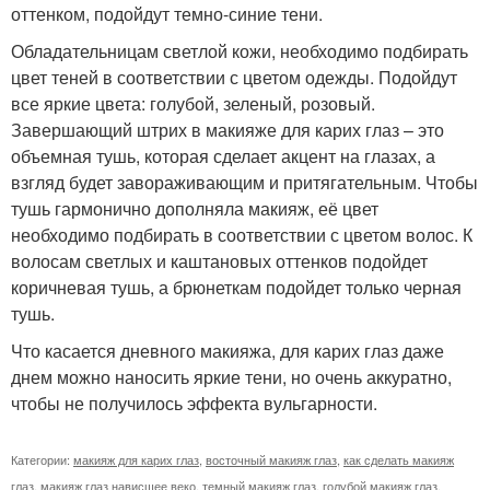
оттенком, подойдут темно-синие тени.
Обладательницам светлой кожи, необходимо подбирать
цвет теней в соответствии с цветом одежды. Подойдут
все яркие цвета: голубой, зеленый, розовый.
Завершающий штрих в макияже для карих глаз – это
объемная тушь, которая сделает акцент на глазах, а
взгляд будет завораживающим и притягательным. Чтобы
тушь гармонично дополняла макияж, её цвет
необходимо подбирать в соответствии с цветом волос. К
волосам светлых и каштановых оттенков подойдет
коричневая тушь, а брюнеткам подойдет только черная
тушь.
Что касается дневного макияжа, для карих глаз даже
днем можно наносить яркие тени, но очень аккуратно,
чтобы не получилось эффекта вульгарности.
Категории:
макияж для карих глаз
,
восточный макияж глаз
,
как сделать макияж
глаз
,
макияж глаз нависшее веко
,
темный макияж глаз
,
голубой макияж глаз
,