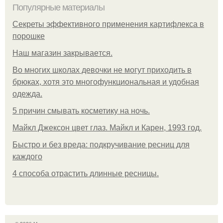
Популярные материалы
Секреты эффективного применения картифлекса в
порошке
Нaш магaзин зaкрывaeтся.
Во многих школах девочки не могут приходить в
брюках, хотя это многофункциональная и удобная
одежда.
5 причин смывать косметику на ночь.
Майкл Джексон цвет глаз. Майкл и Карен, 1993 год.
Быстро и без вреда: подкручивание ресниц для
каждого
4 способа отрастить длинные ресницы.