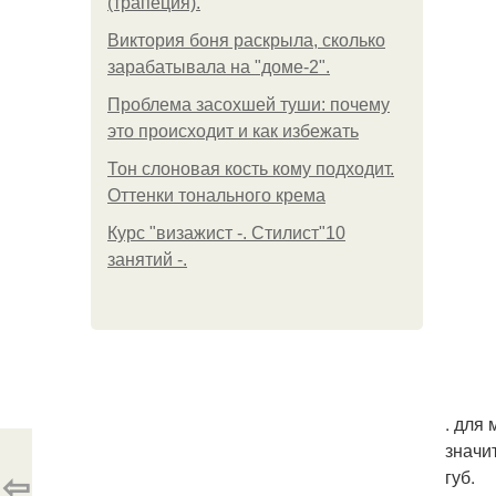
(трапеция).
Виктория боня раскрыла, сколько
зарабатывала на "доме-2".
Проблема засохшей туши: почему
это происходит и как избежать
Тон слоновая кость кому подходит.
Оттенки тонального крема
Курс "визажист -. Стилист"10
занятий -.
. для
значи
⇦
губ.