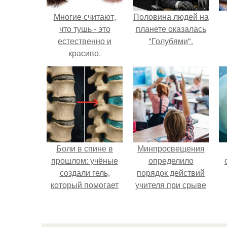
Многие считают,
Половина людей на
что тушь - это
планете оказалась
естественно и
"Голубями".
красиво.
Боли в спине в
Минпросвещения
прошлом: учёные
определило
создали гель,
порядок действий
который помогает
учителя при срыве
восстанавливать
урока.
межпозвоночные
диски.