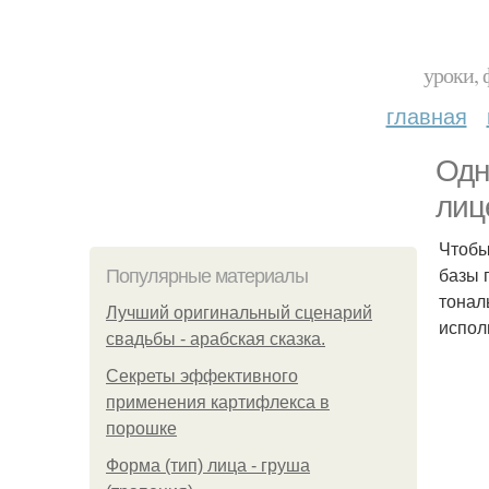
уроки, 
главная
Одн
лиц
Чтобы
базы 
Популярные материалы
тонал
Лучший оригинальный сценарий
испол
свадьбы - арабская сказка.
Секреты эффективного
применения картифлекса в
порошке
Форма (тип) лица - груша