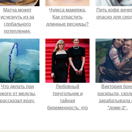
Матча может
Чудеса макияжа.
Пить кофе вече
исчезнуть из-за
Как отрастить
опасно для серд
глобального
длинные ресницы?
потепления.
Что делать при
Любовный
Виктория бон
ожоге от медузы,
треугольник и
раскрыла, скол
рассказал врач.
тайная
зарабатывала 
беременность: что
"доме-2".
скрывает
наследница Никиты
Михалкова?