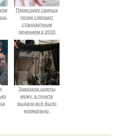
ром
Пересадку свиных
ца.
почек сделают
стандартным
лечением к 2033
году в Японии.
я
Заказала шорты
ько
мужу, в пункте
на
выдачи всё было
нормально,
примерил все
хорошо, ничего не
предвещало беды.