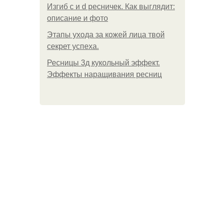
Изгиб c и d ресничек. Как выглядит:
описание и фото
Этапы ухода за кожей лица твой
секрет успеха.
Ресницы 3д кукольный эффект.
Эффекты наращивания ресниц