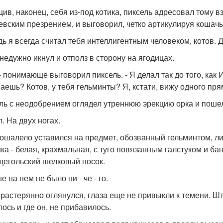
ив, наконец, себя из-под котика, пиксель адресовал тому в
евским презрением, и выговорил, четко артикулируя кошачь
едь я всегда считал тебя интеллигентным человеком, котов. Д
 недужно икнул и отполз в сторону на ягодицах.
, - понимающе выговорил пиксель. - Я делал так до того, как
аешь? Котов, у тебя гельминты? Я, кстати, вижу одного пря
ль с неодобрением оглядел утреннюю эрекцию орка и пошел
. На двух ногах.
 ошалело уставился на предмет, обозванный гельминтом, 
ка - белая, крахмальная, с туго повязанным галстуком и б
щегольский шелковый носок.
 на нем не было ни - че - го.
 растерянно оглянулся, глаза еще не привыкли к темени. Ш
лось и где он, не прибавилось.