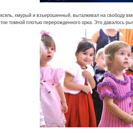
иксель, хмурый и взъерошенный, выталкивал на свободу вм
тое томной плотью перерожденного орка. Это давалось рыж