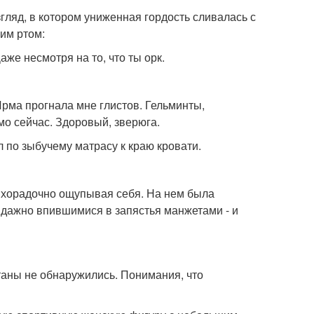
згляд, в котором униженная гордость сливалась с
им ртом:
аже несмотря на то, что ты орк.
 Ирма прогнала мне глистов. Гельминты,
мо сейчас. Здоровый, зверюга.
 по зыбучему матрасу к краю кровати.
лихорадочно ощупывая себя. На нем была
андажно впившимися в запястья манжетами - и
таны не обнаружились. Понимания, что