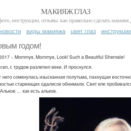
МАКИЯЖ ГЛАЗ
фото, инструкции, отзывы. как правильно сделать макияж д
новости
виды макияжа
цвет глаз
инструкци
овым годом!
 2017 -. Mommys, Mommys, Look! Such a Beautiful Shemale!
 сел, с трудом разлепил веки. И проснулся.
г него сомкнулась изысканная полутьма, пахнущая восточн
ностью стареющих одалисок обнимали. Свет еле пробивалс
 Альков … как есть альков.