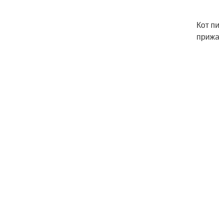
Кот п
прижа