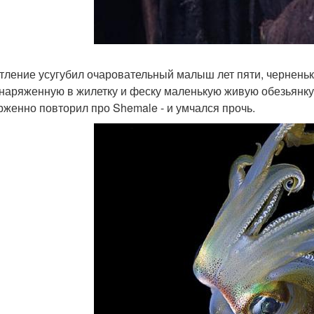
тление усугубил очаровательный малыш лет пяти, черненьки
 наряженную в жилетку и феску маленькую живую обезьянк
рженно повторил про Shemale - и умчался прочь.