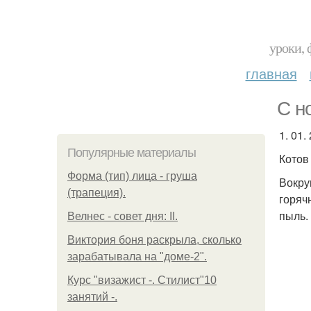
уроки, 
главная
С н
1. 01.
Популярные материалы
Котов
Форма (тип) лица - груша
Вокру
(трапеция).
горяч
пыль.
Велнес - совет дня: II.
Виктория боня раскрыла, сколько
зарабатывала на "доме-2".
Курс "визажист -. Стилист"10
занятий -.