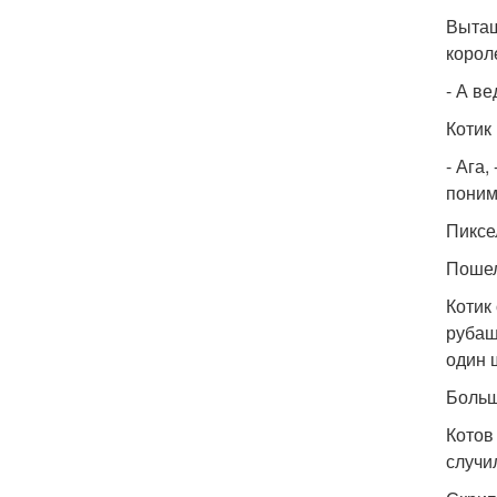
Вытащ
корол
- А в
Котик
- Ага
поним
Пиксе
Пошел
Котик
рубаш
один 
Больше
Котов
случи