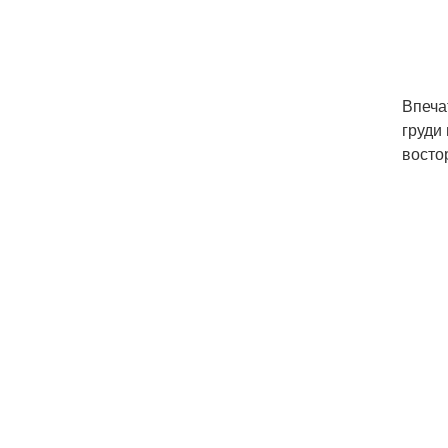
Впеча
груди
восто