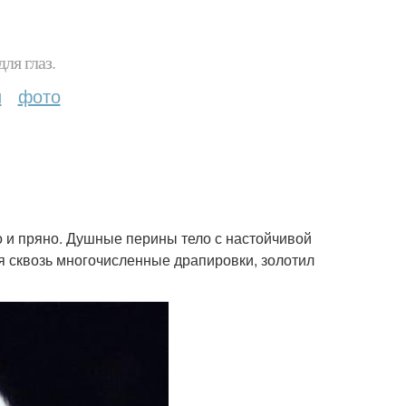
ля глаз.
и
фото
о и пряно. Душные перины тело с настойчивой
я сквозь многочисленные драпировки, золотил