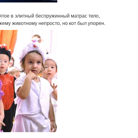
ятое в элитный беспружинный матрас тело,
ему животному непросто, но кот был упорен.