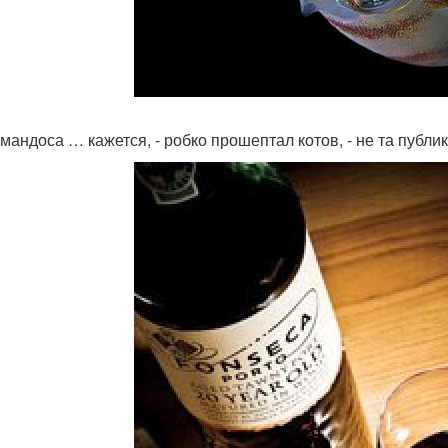
 мандоса … кажется, - робко прошептал котов, - не та публик