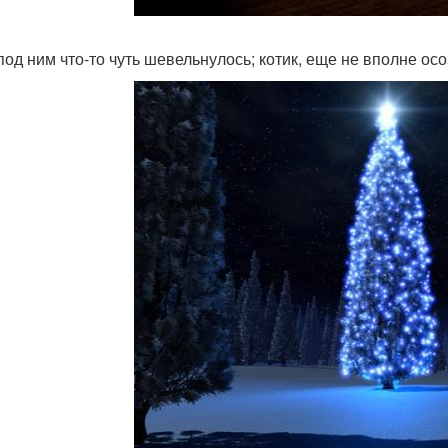
под ним что-то чуть шевельнулось; котик, еще не вполне осо