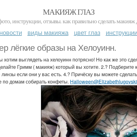
МАКИЯЖ ГЛАЗ
фото, инструкции, отзывы. как правильно сделать макияж д
новости
виды макияжа
цвет глаз
инструкци
ер лёгкие образы на Хелоуинн.
ы хотим выглядеть на хелоуинн потрясно! Но как же это сде
делайте Гримм ( макияж) который вы хотите. 2.? Подберите к
 линзы если они у вас есть. 4.? Причёску вы можете сделать
е по домам собирать конфеты.
Halloween@Elizabethlugovsk