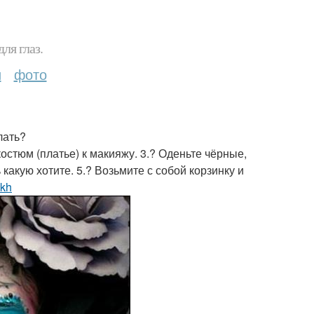
ля глаз.
и
фото
лать?
остюм (платье) к макияжу. 3.? Оденьте чёрные,
 какую хотите. 5.? Возьмите с собой корзинку и
ikh