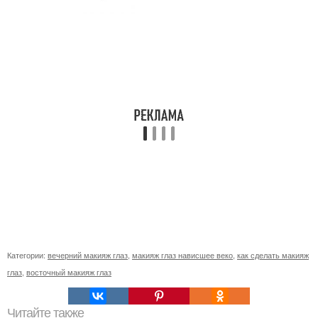
Категории:
вечерний макияж глаз
,
макияж глаз нависшее веко
,
как сделать макияж
глаз
,
восточный макияж глаз
Читайте также