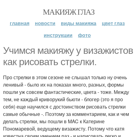
МАКИЯЖ ГЛАЗ
главная
новости
виды макияжа
цвет глаз
инструкции
фото
Учимся макияжу у визажистов
как рисовать стрелки.
Про стрелки в этом сезоне не слышал только ну очень
ленивый - было их на показах много, разных, формы
пошли уж совсем фантастические, цвета - тоже. Между
тем, не каждый криворукий бьюти - блогер (это я про
себя) еще научился с достоинством рисовать стрелки
самые обычные -. Поэтому за комментарием, как и чем
делать стрелки, мы пошли в MAC к Катерине
Пономаревой, ведущему визажисту. Потому что катя
известна своим умением раз - и нарисовать легко и