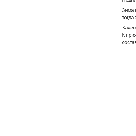
Зима 
тогда
Зачем
К при
соста