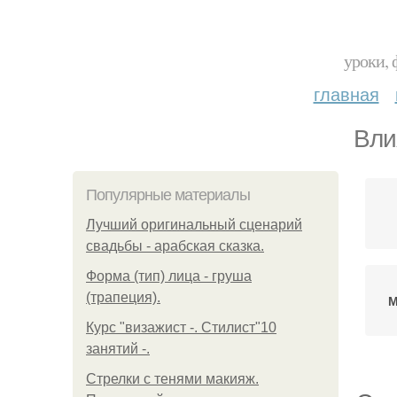
уроки, 
главная
Вли
Популярные материалы
Лучший оригинальный сценарий
свадьбы - арабская сказка.
Форма (тип) лица - груша
(трапеция).
М
Курс "визажист -. Стилист"10
занятий -.
Стрелки с тенями макияж.