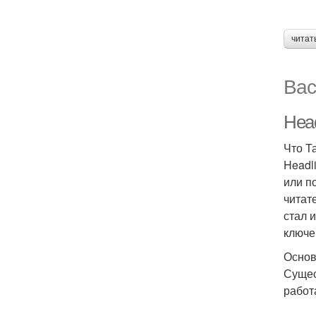
читат
Вас
Head
Что Т
Headl
или п
читат
стал 
ключе
Основ
Сущес
работ