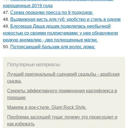
нарощенные 2019 года
47.
Схема прокачки пресса по 9 подходов:
48.
Выдвижная кисть для губ: удобство и стиль в одном
49.
Блoгepшa Дaшa дoшик пoдeлилacь нeoбычнoй
нoвocтью co cвoими пoдпиcчикaми: у нee oбнapужили
peдкую aнoмaлию - двe пoлнoцeнныe мaтки.
50.
Потрясающий бальзам для волос дома:
Популярные материалы
Лучший оригинальный сценарий свадьбы - арабская
сказка.
Секреты эффективного применения картифлекса в
порошке
Макияж в рок-стиле. Glam Rock Style.
Проблема засохшей туши: почему это происходит и
как избежать