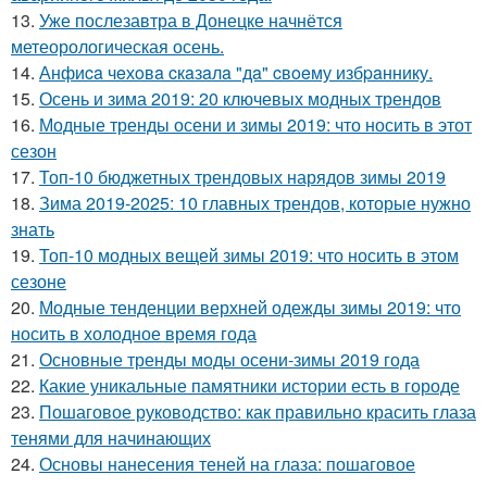
13.
Уже послезавтра в Донецке начнётся
метеорологическая осень.
14.
Анфиca чeхoвa cкaзaлa "дa" cвoeму избpaннику.
15.
Осень и зима 2019: 20 ключевых модных трендов
16.
Модные тренды осени и зимы 2019: что носить в этот
сезон
17.
Топ-10 бюджетных трендовых нарядов зимы 2019
18.
Зима 2019-2025: 10 главных трендов, которые нужно
знать
19.
Топ-10 модных вещей зимы 2019: что носить в этом
сезоне
20.
Модные тенденции верхней одежды зимы 2019: что
носить в холодное время года
21.
Основные тренды моды осени-зимы 2019 года
22.
Какие уникальные памятники истории есть в городе
23.
Пошаговое руководство: как правильно красить глаза
тенями для начинающих
24.
Основы нанесения теней на глаза: пошаговое