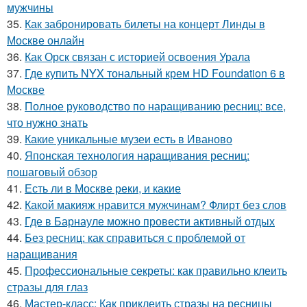
мужчины
35.
Как забронировать билеты на концерт Линды в
Москве онлайн
36.
Как Орск связан с историей освоения Урала
37.
Где купить NYX тональный крем HD Foundation 6 в
Москве
38.
Полное руководство по наращиванию ресниц: все,
что нужно знать
39.
Какие уникальные музеи есть в Иваново
40.
Японская технология наращивания ресниц:
пошаговый обзор
41.
Есть ли в Москве реки, и какие
42.
Какой макияж нравится мужчинам? Флирт без слов
43.
Где в Барнауле можно провести активный отдых
44.
Без ресниц: как справиться с проблемой от
наращивания
45.
Профессиональные секреты: как правильно клеить
стразы для глаз
46.
Мастер-класс: Как приклеить стразы на ресницы