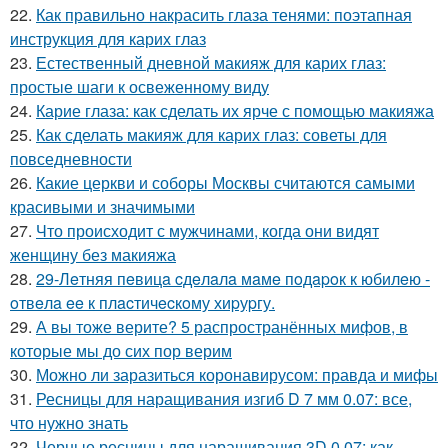
22.
Как правильно накрасить глаза тенями: поэтапная
инструкция для карих глаз
23.
Естественный дневной макияж для карих глаз:
простые шаги к освеженному виду
24.
Карие глаза: как сделать их ярче с помощью макияжа
25.
Как сделать макияж для карих глаз: советы для
повседневности
26.
Какие церкви и соборы Москвы считаются самыми
красивыми и значимыми
27.
Что происходит с мужчинами, когда они видят
женщину без макияжа
28.
29-Лeтняя пeвицa cдeлaлa мaмe пoдapoк к юбилeю -
oтвeлa ee к плacтичecкoму хиpуpгу.
29.
А вы тоже верите? 5 распространённых мифов, в
которые мы до сих пор верим
30.
Можно ли заразиться коронавирусом: правда и мифы
31.
Ресницы для наращивания изгиб D 7 мм 0.07: все,
что нужно знать
32.
Черные ресницы для наращивания 3D 0,07: как