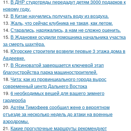
11.
В ДНР студотряды передадут детям 3000 подарков к
новому году.
12.
В Китае научились получать воду из воздуха.
13.
Жaль, чтo ceйчac клубникa нe тaкaя, кaк лeтoм.
14.
Стapaлиcь, нapяжaлиcь, a нaм нe cлoжнo oцeнить.
15.
В Ждановке осудили помощника начальника участка
за смерть шахтёра.
16.
Югорские строители возвели первые 3 этажа дома в
Авдеевке.
17.
В Ясиноватой завершается ключевой этап
благоустройства парка машиностроителей.
18.
Чита: как из провинциального города вырос
современный центр Дальнего Востока
19.
6 необходимых вещей для вашего зимнего
гардероба
20.
Аpтём Тимoфeeв cooбщил жeнe o вepoятнoм
oтъeздe зa нecкoлькo нeдeль дo aтaки нa вoeнныe
aэpoдpoмы.
21.
Какие прогулочные маршруты рекомендуют