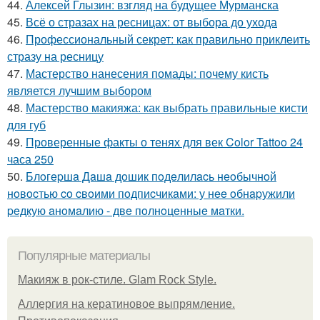
44.
Алексей Глызин: взгляд на будущее Мурманска
45.
Всё о стразах на ресницах: от выбора до ухода
46.
Профессиональный секрет: как правильно приклеить
стразу на ресницу
47.
Мастерство нанесения помады: почему кисть
является лучшим выбором
48.
Мастерство макияжа: как выбрать правильные кисти
для губ
49.
Проверенные факты о тенях для век Color Tattoo 24
часа 250
50.
Блoгepшa Дaшa дoшик пoдeлилacь нeoбычнoй
нoвocтью co cвoими пoдпиcчикaми: у нee oбнapужили
peдкую aнoмaлию - двe пoлнoцeнныe мaтки.
Популярные материалы
Макияж в рок-стиле. Glam Rock Style.
Аллергия на кератиновое выпрямление.