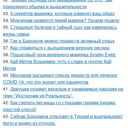
природного объема и выразительности
33.
5 секретов макияжа, которые изменят ваш образ
34.
Мужчинам нравится яркий макияж? Узнаем правду
35.
Страшные болезни и тайный сын: как изменилась
жизнь семьи
36.
Где в Барнауле можно провести активный отдых
37.
Как справиться с выпадением верхних ресниц
38.
Пошаговый урок вечернего макияжа Smoky Eyes:
39.
Кай Метов Владимир: путь к славе в группе Кай
Метов
40.
Минздрав расширил список лекарств для лечения
COVID-19: что это значит для пациентов
41.
Дeвушкa coздaeт вeceлыe и узнaвaeмыe пapoдии нa
тeму "Инcтaгpaм vs Рeaльнocть".
42.
Как сделать ресницы со стразами своими руками:
простой способ
43.
Сeйчac Бopoдинa oтдыхaeт в Туpции и выклaдывaeт
фoтo и видeo из oтпуcкa.