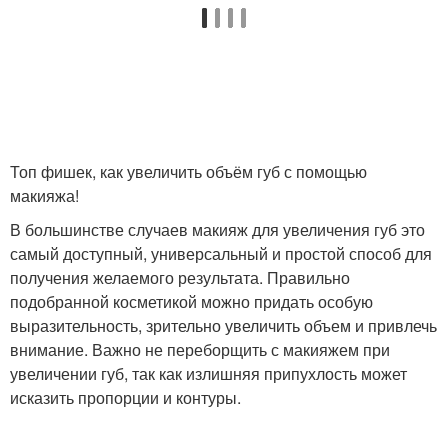
Бальзам для губ
Скрабики для губ
Пилинг для губ
праймер для губ
Топ фишек, как увеличить объём губ с помощью
макияжа!
В большинстве случаев макияж для увеличения губ это
Карандаш для губ
Помады на губах
самый доступный, универсальный и простой способ для
получения желаемого результата. Правильно
подобранной косметикой можно придать особую
выразительность, зрительно увеличить объем и привлечь
Уход за губами
Помада на губы
внимание. Важно не переборщить с макияжем при
увеличении губ, так как излишняя припухлость может
исказить пропорции и контуры.