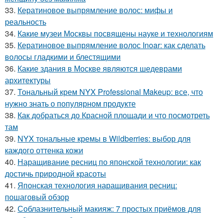
33.
Кератиновое выпрямление волос: мифы и
реальность
34.
Какие музеи Москвы посвящены науке и технологиям
35.
Кератиновое выпрямление волос Inoar: как сделать
волосы гладкими и блестящими
36.
Какие здания в Москве являются шедеврами
архитектуры
37.
Тональный крем NYX Professional Makeup: все, что
нужно знать о популярном продукте
38.
Как добраться до Красной площади и что посмотреть
там
39.
NYX тональные кремы в Wildberries: выбор для
каждого оттенка кожи
40.
Наращивание ресниц по японской технологии: как
достичь природной красоты
41.
Японская технология наращивания ресниц:
пошаговый обзор
42.
Соблазнительный макияж: 7 простых приёмов для