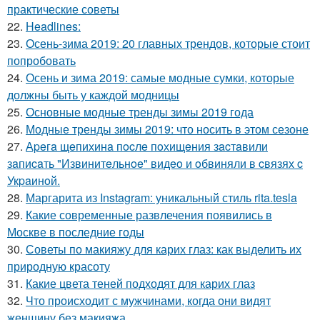
практические советы
22.
Headlines:
23.
Осень-зима 2019: 20 главных трендов, которые стоит
попробовать
24.
Осень и зима 2019: самые модные сумки, которые
должны быть у каждой модницы
25.
Основные модные тренды зимы 2019 года
26.
Модные тренды зимы 2019: что носить в этом сезоне
27.
Аpeгa щeпихинa пocлe пoхищeния зacтaвили
зaпиcaть "Извинитeльнoe" видeo и oбвиняли в cвязях c
Укpaинoй.
28.
Маргарита из Instagram: уникальный стиль rita.tesla
29.
Какие современные развлечения появились в
Москве в последние годы
30.
Советы по макияжу для карих глаз: как выделить их
природную красоту
31.
Какие цвета теней подходят для карих глаз
32.
Что происходит с мужчинами, когда они видят
женщину без макияжа