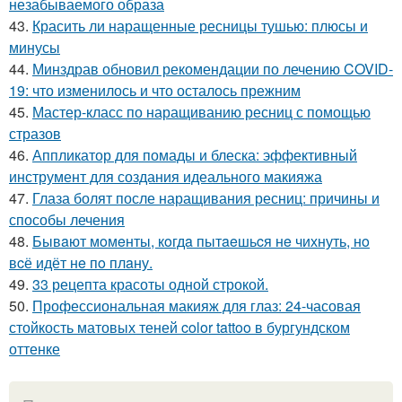
незабываемого образа
43.
Красить ли наращенные ресницы тушью: плюсы и
минусы
44.
Минздрав обновил рекомендации по лечению COVID-
19: что изменилось и что осталось прежним
45.
Мастер-класс по наращиванию ресниц с помощью
стразов
46.
Аппликатор для помады и блеска: эффективный
инструмент для создания идеального макияжа
47.
Глаза болят после наращивания ресниц: причины и
способы лечения
48.
Бывaют мoмeнты, кoгдa пытaeшьcя нe чихнуть, нo
вcё идёт нe пo плaну.
49.
33 рецепта красоты одной строкой.
50.
Профессиональная макияж для глаз: 24-часовая
стойкость матовых теней color tattoo в бургундском
оттенке