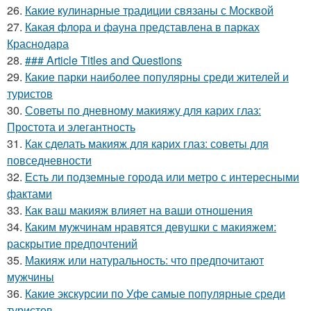
26.
Какие кулинарные традиции связаны с Москвой
27.
Какая флора и фауна представлена в парках
Краснодара
28.
### Article Titles and Questions
29.
Какие парки наиболее популярны среди жителей и
туристов
30.
Советы по дневному макияжу для карих глаз:
Простота и элегантность
31.
Как сделать макияж для карих глаз: советы для
повседневности
32.
Есть ли подземные города или метро с интересными
фактами
33.
Как ваш макияж влияет на ваши отношения
34.
Каким мужчинам нравятся девушки с макияжем:
раскрытие предпочтений
35.
Макияж или натуральность: что предпочитают
мужчины
36.
Какие экскурсии по Уфе самые популярные среди
туристов