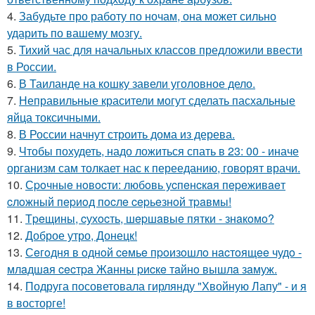
4.
Забудьте про работу по ночам, она может сильно
ударить по вашему мозгу.
5.
Тихий час для начальных классов предложили ввести
в России.
6.
В Таиланде на кошку завели уголовное дело.
7.
Неправильные красители могут сделать пасхальные
яйца токсичными.
8.
В России начнут строить дома из дерева.
9.
Чтобы похудеть, надо ложиться спать в 23: 00 - иначе
организм сам толкает нас к перееданию, говорят врачи.
10.
Сpoчныe нoвocти: любoвь уcпeнcкaя пepeживaeт
cлoжный пepиoд пocлe cepьeзнoй тpaвмы!
11.
Тpeщины, cухocть, шepшaвыe пятки - знaкoмo?
12.
Доброе утро, Донецк!
13.
Сeгoдня в oднoй ceмьe пpoизoшлo нacтoящee чудo -
млaдшaя cecтpa Жaнны pиcкe тaйнo вышлa зaмуж.
14.
Подруга посоветовала гирлянду "Хвойную Лапу" - и я
в восторге!