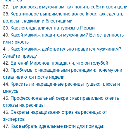
37.
Три вопроса к мужчинам: как понять себя и свои цели
38.
Кератиновое выпрямление волос Inoar: как сделать
волосы гладкими и блестящими
39.
Как легенда влияет на туризм в Перми
40.
Какой макияж нравится мужчинам? Естественность
или яркость
41.
Какой макияж действительно нравится мужчинам?
Узнайте правду
42.
Евгений Миронов: правда ли, что он голубой
43.
Проблемы с наращенными ресницами: почему они
отваливаются после недели
44.
Красить ли наращенные ресницы тушью: плюсы и
минусы
45.
Профессиональный секрет: как правильно клеить
стразы на ресницы
46.
Секреты наращивания страз на ресницы: от
экспертов
47.
Как выбрать идеальные кисти для помады: