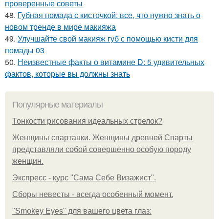
проверенные советы
48.
Губная помада с кисточкой: все, что нужно знать о
новом тренде в мире макияжа
49.
Улучшайте свой макияж губ с помощью кисти для
помады 03
50.
Неизвестные факты о витамине D: 5 удивительных
фактов, которые вы должны знать
Популярные материалы
Тонкости рисования идеальных стрелок?
Женщины спартанки. Женщины древней Спарты
представляли собой совершенно особую породу
женщин.
Экспресс - курс "Сама Себе Визажист".
Сборы невесты - всегда особенный момент.
"Smokey Eyes" для вашего цвета глаз: