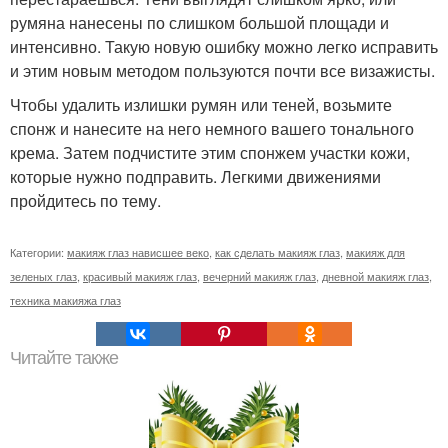
румяна нанесены по слишком большой площади и
интенсивно. Такую новую ошибку можно легко исправить
и этим новым методом пользуются почти все визажисты.
Чтобы удалить излишки румян или теней, возьмите
спонж и нанесите на него немного вашего тонального
крема. Затем подчистите этим спонжем участки кожи,
которые нужно подправить. Легкими движениями
пройдитесь по тему.
Категории:
макияж глаз нависшее веко
,
как сделать макияж глаз
,
макияж для
зеленых глаз
,
красивый макияж глаз
,
вечерний макияж глаз
,
дневной макияж глаз
,
техника макияжа глаз
Читайте также