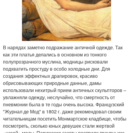
В нарядах заметно подражание античной одежде. Так
как эти платья делались в основном из тонкого
полупрозрачного муслина, модницы рисковали
подхватить простуду в особо холодные дни. Для
создания эффектных драпировок, красиво
обрисовывающих природные данные, дамы
использовали нехитрый прием античных скульпторов –
увлажняли одежду, неслучайно, что смертность от
пневмонии была в те годы очень высока. Французский
"Журнал де Мод" в 1802 г. даже рекомендовал своим
читательницам посетить Монмартское кладбище, чтобы
посмотреть, сколько юных девушек стали жертвой
«нагой» моды. Парижские газеты пестрили траурными