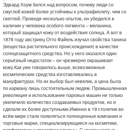
Эдвард Хоум бился над вопросом, почему люди со
смуглой кожей более устойчивы к ультрафиолету, чем со
светлой. Проведя несколько опытов, он убедился в
наличии у человека особого пигмента – меланина,
который защищал кожу от воздействия солнца. А вот в
1878 году австриец Отто Файель изучал свойства танина
(вещества растительного происхождения) в качестве
солнцезащитного средства. Но у него оказался один
серьёзный недостаток – он чрезмерно окрашивает
кожу.Как уже говорилось выше, всевозможные
косметические средства изготавливались в
мануфактурах. Но их выбор был невелик, а цена была
по карману лишь состоятельным людям. Промышленная
революция и использование паровых машин не только
увеличило количество создаваемых продуктов, но и
сделали их более доступными.Именно в 19 столетии во
всём мире стали появляться полноценные компании и
торговые марки, специализирующиеся на косметике,
парфюмерии и средствах гигиены. С уверенностью