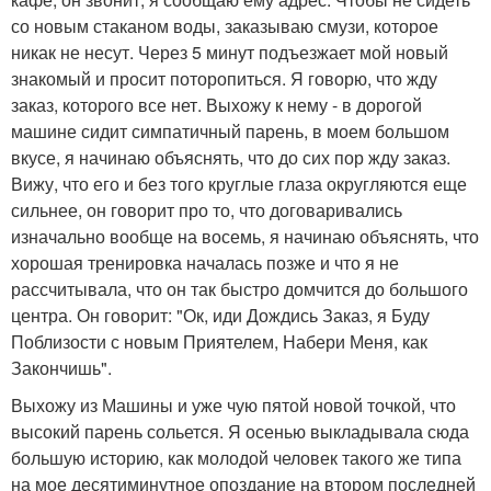
со новым стаканом воды, заказываю смузи, которое
никак не несут. Через 5 минут подъезжает мой новый
знакомый и просит поторопиться. Я говорю, что жду
заказ, которого все нет. Выхожу к нему - в дорогой
машине сидит симпатичный парень, в моем большом
вкусе, я начинаю объяснять, что до сих пор жду заказ.
Вижу, что его и без того круглые глаза округляются еще
сильнее, он говорит про то, что договаривались
изначально вообще на восемь, я начинаю объяснять, что
хорошая тренировка началась позже и что я не
рассчитывала, что он так быстро домчится до большого
центра. Он говорит: "Ок, иди Дождись Заказ, я Буду
Поблизости с новым Приятелем, Набери Меня, как
Закончишь".
Выхожу из Машины и уже чую пятой новой точкой, что
высокий парень сольется. Я осенью выкладывала сюда
большую историю, как молодой человек такого же типа
на мое десятиминутное опоздание на втором последней