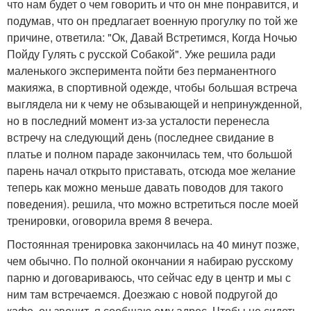
что нам будет о чем говорить и что он мне понравится, и
подумав, что он предлагает военную прогулку по той же
причине, ответила: "Ок, Давай Встретимся, Когда Ночью
Пойду Гулять с русской Собакой". Уже решила ради
маленького эксперимента пойти без перманентного
макияжа, в спортивной одежде, чтобы большая встреча
выглядела ни к чему не обзывающей и непринужденной,
но в последний момент из-за усталости перенесла
встречу на следующий день (последнее свидание в
платье и полном параде закончилась тем, что большой
парень начал открыто приставать, отсюда мое желание
теперь как можно меньше давать поводов для такого
поведения). решила, что можно встретиться после моей
тренировки, оговорила время 8 вечера.
Постоянная тренировка закончилась на 40 минут позже,
чем обычно. По полной окончании я набираю русскому
парню и договариваюсь, что сейчас еду в центр и мы с
ним там встречаемся. Доезжаю с новой подругой до
кафе, он звонит, я сообщаю ему адрес. Чтобы не сидеть