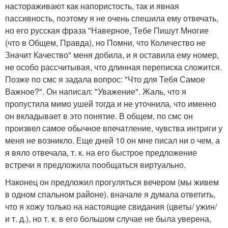
настораживают как напористость, так и явная
пассивность, поэтому я не очень спешила ему отвечать,
но его русская фраза "Наверное, Тебе Пишут Многие
(что в Общем, Правда), но Помни, что Количество не
Значит Качество" меня добила, и я оставила ему номер,
не особо рассчитывая, что длинная переписка сложится.
Позже по смс я задала вопрос: "Что для Тебя Самое
Важное?". Он написал: "Уважение". Жаль, что я
пропустила мимо ушей тогда и не уточнила, что именно
он вкладывает в это понятие. В общем, по смс он
произвел самое обычное впечатление, чувства интриги у
меня не возникло. Еще дней 10 он мне писал ни о чем, а
я вяло отвечала, т. к. на его быстрое предложение
встречи я предложила пообщаться виртуально.
Наконец он предложил прогуляться вечером (мы живем
в одном спальном районе). вначале я думала ответить,
что я хожу только на настоящие свидания (цветы/ ужин/
и т. д.), но т. к. в его большом случае не была уверена,