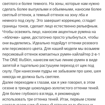
светлого и более темного. На зоны, которые нам нужно
сделать более выпуклыми и объемными, наносим более
светлый оттенок, а темный оттенок на зону лба и
немного под скулу. Это завершит коррекцию, сгладит
границы тонов, сделает лицо естественно рельефным.
Чтобы освежить лицо, наносим акцентные румяна на
«яблочки» щеки, достаточно просто улыбнуться, чтобы
они выделились. Идеально подойдут оттенки розового
или персикового цвета. Для нашей модели мы возьмем
персиковый оттенок компактных румян-хайлайтер 2-в-1
The ONE IlluSkin, нанесем кистью линию румян в виде
запятой и тщательно растушуем переход от щек под
скулу. При нанесении пудры не забываем про шею, шея
никогда не должна быть светлее.
Далее переходим к глазам, как я уже говорил, в этом
сезоне в тренде шоколадно-золотистого оттенки теней.
Для более глубокого взгляда, я рекомендую
использовать три оттенка теней. Итак, первым слоем
накладываем самый темный оттенок из выбранных