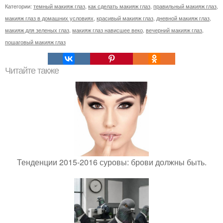
Категории:
темный макияж глаз
,
как сделать макияж глаз
,
правильный макияж глаз
,
макияж глаз в домашних условиях
,
красивый макияж глаз
,
дневной макияж глаз
,
макияж для зеленых глаз
,
макияж глаз нависшее веко
,
вечерний макияж глаз
,
пошаговый макияж глаз
Читайте также
Тенденции 2015-2016 суровы: брови должны быть.