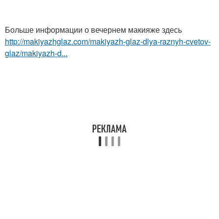
Больше информации о вечернем макияже здесь
http://makiyazhglaz.com/makiyazh-glaz-dlya-raznyh-cvetov-
glaz/makiyazh-d...